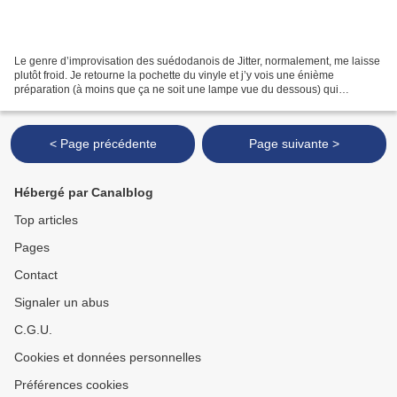
Le genre d’improvisation des suédodanois de Jitter, normalement, me laisse
plutôt froid. Je retourne la pochette du vinyle et j’y vois une énième
préparation (à moins que ça ne soit une lampe vue du dessous) qui
n’arrange guère leurs affaires. Mais allons-y...
< Page précédente
Page suivante >
Hébergé par Canalblog
Top articles
Pages
Contact
Signaler un abus
C.G.U.
Cookies et données personnelles
Préférences cookies