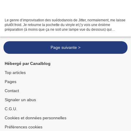
Le genre d’improvisation des suédodanois de Jitter, normalement, me laisse
plutôt froid. Je retourne la pochette du vinyle et j’y vois une énième
préparation (à moins que ça ne soit une lampe vue du dessous) qui
n’arrange guère leurs affaires. Mais allons-y...
Page suivante >
Hébergé par Canalblog
Top articles
Pages
Contact
Signaler un abus
C.G.U.
Cookies et données personnelles
Préférences cookies