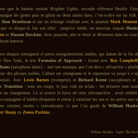
core que le batteur ouvrait
Brighter Lights
, seconde référence Reality Uni
agne les gestes puis se glisse en deux autres duos, c’est-à-dire sur un folk 
e
Alan Braufman
et sur un échange ronflant avec le pianiste
Mark Hennen
 que ce disque-là fait son effet : jusqu'ici inédit, un morceau expose
Hooke
doc
et
Hasaan Dawkins
. Avec panache, alto et ténor se déversent dans un cour
obuste batterie.
ers disques consignent d’autres enregistrements inédits, qui datent de la fin d
e New York, le trio
Formulas of Approach
– formé avec
Roy Campbell
liams
(saxophone ténor) – sert une musique que l’on dira « affranchie » plutôt
oie des phrases isolées, l’allure est changeante et le répertoire va jusqu’à s’a
aponais. Avec
Lewis Barnes
(trompette) et
Richard Keene
(saxophones et 
in
Transition
: sous ses coups, le jazz vole en éclats – les brisures sont nom
e au changement. Là se trouve la force de cette rétrospective : avoir réédit
ccompagnés d’inédits éloquents et réussi à rattacher les uns et les autres aux 
pour certains, moins « convaincants ») que l’on garde de
William Hooke
ott Sharp
ou
Zeena Parkins
…
William Hooker :
Light. The Ear