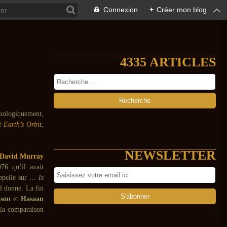
Connexion
+
Créer mon blog
4335 ARTICLES
onologiquement,
ié
Earth’s Orbit
,
NEWSLETTER
David Murray
76 qu’il avait
appelle sur
... Is
l donne. La fin
son
et
Hasaan
 la comparaison