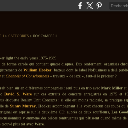
SLI
>
CATEGORIES
>
ROY CAMPBELL
e de forme carrée qui contient quatre disques. Eux renferment, organisés chr
gistrements de
William Hooker
, batteur dont le label NoBusiness a déjà publ
s
et
Channels of Consciousness
– travaux « de jazz », faut-il le préciser ?
aît bien sûr en différentes compagnies : seul puis en trio avec
Mark Miller
et
vec
David S. Ware
sur ces extraits de concerts enregistrés en 1975 et 19
us étiquette Reality Unit Concepts : si elle est moins radicale, sa pratique r
lle de
Sunny Murray
,
Hooker
accompagnant à la voix chacun des coups qu’i
riginal est reprise sur le deuxième CD: auprès de deux souffleurs,
Lee Good
percussionniste y emmène des pièces tonitruantes qui pâtissent quand même de
e trouvé plus tôt avec
Ware
.