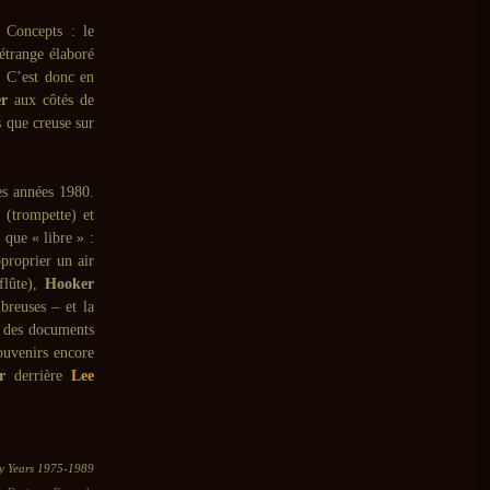
t Concepts : le
étrange élaboré
. C’est donc en
r
aux côtés de
s que creuse sur
es années 1980.
(trompette) et
 que « libre » :
pproprier un air
flûte),
Hooker
breuses – et la
é des documents
souvenirs encore
r
derrière
Lee
ly Years 1975-1989