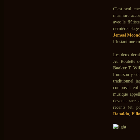
C’est seul en
murmure accomp
avec le flûtist
dernière plage
Jemeel Moon
l’instant une r
Les deux derni
Au Roulette d
Booker T. Wil
l’unisson y côt
traditionnel j
composait enf
musique appell
devenus rares a
récents (et, 
Ranaldo
,
Elli