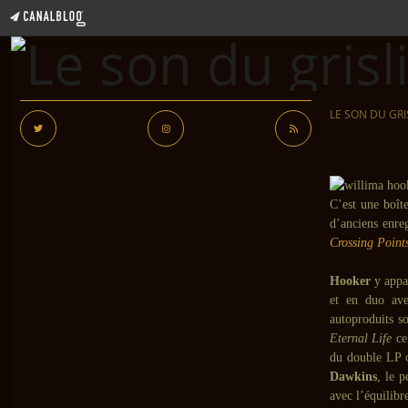
LE SON DU GRI
C’est une boît
d’anciens enre
Crossing Point
Hooker
y appar
et en duo a
autoproduits so
Eternal Life
ce
du double LP o
Dawkins
, le 
avec l’équilibr