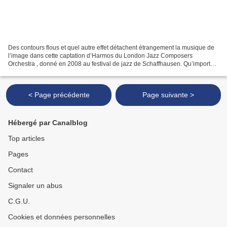
Des contours flous et quel autre effet détachent étrangement la musique de
l’image dans cette captation d’Harmos du London Jazz Composers
Orchestra , donné en 2008 au festival de jazz de Schaffhausen. Qu’importe.
Le temps pour Barry Guy de présenter la...
< Page précédente
Page suivante >
Hébergé par Canalblog
Top articles
Pages
Contact
Signaler un abus
C.G.U.
Cookies et données personnelles