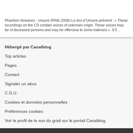
Phantom Airwaves : Unsure (PAW, 2006) Le dos d’Unsure prévient : « These
recordings on the CD contain voices of unknown origin. These voices may
be of deceased persons and may be offensive to some listeners ». S’il
souligne l’intérêt pour l’EVP (Electronic...
Hébergé par Canalblog
Top articles
Pages
Contact
Signaler un abus
C.G.U.
Cookies et données personnelles
Préférences cookies
Voir le profil de le son du grisli sur le portail Canalblog