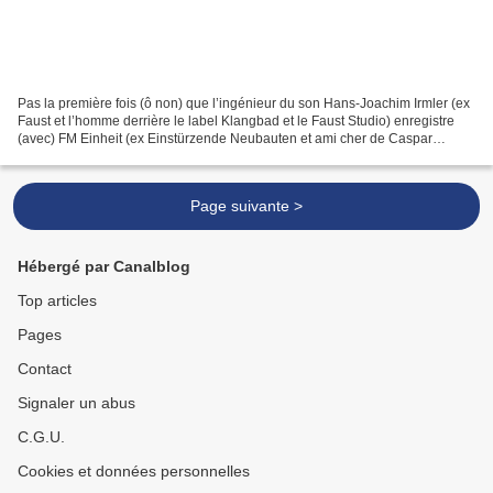
Pas la première fois (ô non) que l’ingénieur du son Hans-Joachim Irmler (ex
Faust et l’homme derrière le label Klangbad et le Faust Studio) enregistre
(avec) FM Einheit (ex Einstürzende Neubauten et ami cher de Caspar
Brötzmann). Alors quid de Bestandteil...
Page suivante >
Hébergé par Canalblog
Top articles
Pages
Contact
Signaler un abus
C.G.U.
Cookies et données personnelles