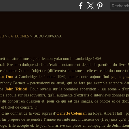
SLI
>
CATEGORIES
>
DUDU PUKWANA
rrait être anecdotique si elle n’était – notamment depuis la parution du livre
e Jonathan Cott – l’objet de (différents) fantasmes : elle est celle du concert
ko Ono
à Cambridge le 2 mars 1969, que raconte aujourd’hui
(
ici, les pre
Anthony Barnett – percussionniste aussi, qui se fera par exemple entendre d
de
John Tchicai
. Pour revenir sur la première apparition « sur scène » d’
tt s’appuie sur ses souvenirs, qu’il augmente d’extraits d’interviews données p
 du concert en question et, pour ce qui est des images, de photos et de doc
e et ticket de concert…).
o Ono
donnait de la voix auprès d’
Ornette Coleman
au Royal Albert Hall : po
 lui propose de se joindre l’année suivante aux musiciens de (free) jazz qu’il p
dge. Elle accepte et, le jour dit, arrive sur place en compagnie de
John Le