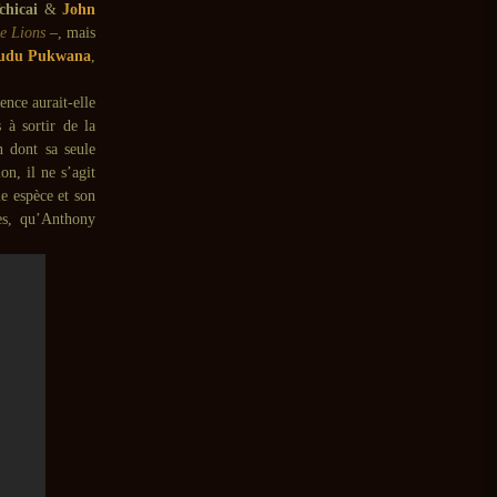
chicai
&
John
he Lions
–, mais
udu Pukwana
,
ence aurait-elle
 à sortir de la
n dont sa seule
on, il ne s’agit
e espèce et son
ges, qu’Anthony