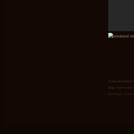
Posté par Grisli à
Tags:
improvisatio
McGregor
,
Dudu 