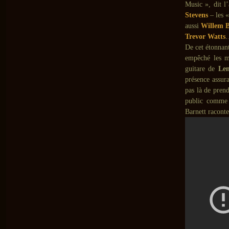
Music », dit l
Stevens
– les 
aussi
Willem 
Trevor Watts
De cet étonnan
empêché les mi
guitare de
Le
présence assura
pas là de pren
public comme 
Barnett raconte