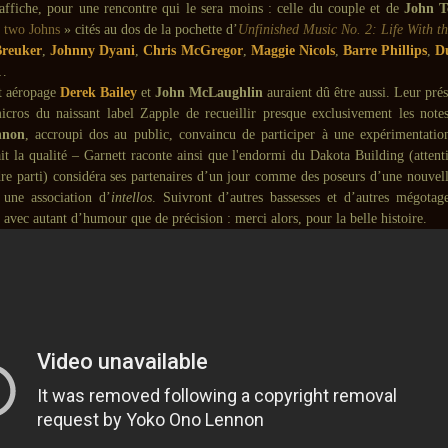
’affiche, pour une rencontre qui le sera moins : celle du couple et de
John T
«
two Johns
» cités au dos de la pochette d’
Unfinished Music No. 2: Life With t
Breuker
,
Johnny Dyani
,
Chris McGregor
,
Maggie Nicols
,
Barre Phillips
,
D
…
t aéropage
Derek Bailey
et
John McLaughlin
auraient dû être aussi. Leur prés
cros du naissant label Zapple de recueillir presque exclusivement les notes
nnon
, accroupi dos au public, convaincu de participer à une expérimentatio
it la qualité – Garnett raconte ainsi que l'endormi du Dakota Building (attenti
dre parti) considéra ses partenaires d’un jour comme des poseurs d’une nouvell
une association d’
intellos
. Suivront d’autres bassesses et d’autres mégota
 avec autant d’humour que de précision : merci alors, pour la belle histoire.