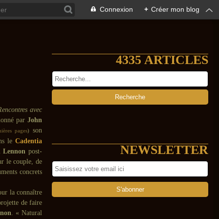
Connexion
+
Créer mon blog
4335 ARTICLES
Rencontres avec
 donné par
John
son
mières pages
)
ans le
Cadentia
NEWSLETTER
un
Lennon
post-
ar le couple, de
uments concrets
ur la connaître
rojette de faire
nnon
. « Natural