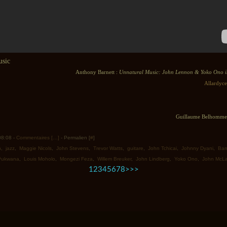
Anthony Barnett :
Unnatural Music: John Lennon & Yoko Ono 
Allardyce
Guillaume Belhomme 
 08:08 -
Commentaires [
…
]
- Permalien [
#
]
n
,
jazz
,
Maggie Nicols
,
John Stevens
,
Trevor Watts
,
guitare
,
John Tchicai
,
Johnny Dyani
,
Barr
Pukwana
,
Louis Moholo
,
Mongezi Feza
,
Willem Breuker
,
John Lindberg
,
Yoko Ono
,
John McLa
1
2
3
4
5
6
7
8
>
>>