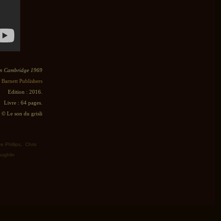
in Cambridge 1969
 Barnett Publishers
Edition : 2016.
Livre : 64 pages.
© Le son du grisli
e Phillips
,
Chris
ughlin