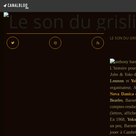
LE SON DU GRI
L’histoire pou
John & Yoko
d
Lennon
et
Yo
organisateur, 
Nova Danica
Beatles
, Barne
comptes-rendus
(lettres, affich
En 1968,
Yok
un peu, Barnett
jouer à Cambri