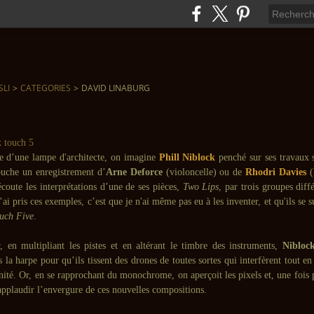
SLI
>
CATEGORIES
>
DAVID LINABURG
e d’une lampe d'architecte, on imagine
Phill Niblock
penché sur ses travaux 
ouche un enregistrement d’
Arne Deforce
(violoncelle) ou de
Rhodri Davies
(
éécoute les interprétations d’une de ses pièces,
Two Lips
, par trois groupes diff
j’ai pris ces exemples, c’est que je n'ai même pas eu à les inventer, et qu'ils se 
uch Five
.
, en multipliant les pistes et en altérant le timbre des instruments,
Nibloc
s la harpe pour qu’ils tissent des drones de toutes sortes qui interfèrent tout e
nité. Or, en se rapprochant du monochrome, on aperçoit les pixels et, une fois 
applaudir l’envergure de ces nouvelles compositions.