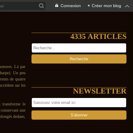
Connexion
+
Créer mon blog
4335 ARTICLES
sonores. Là par
harpe). Un peu
érents de quatre
succèdent sur les
NEWSLETTER
k
transforme le
n conservant une
plongés dedans,