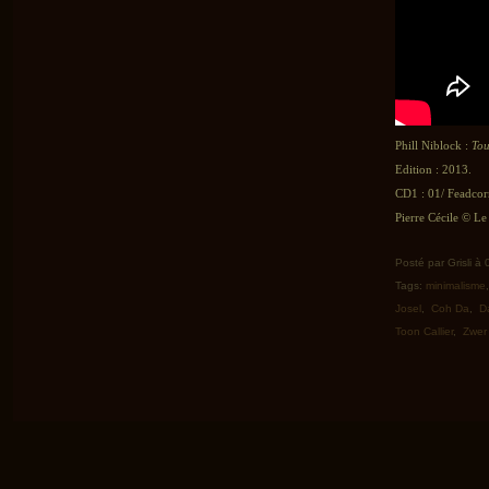
Phill Niblock :
Tou
Edition : 2013.
CD1 : 01/ Feadcor
Pierre Cécile © Le 
Posté par Grisli à
Tags:
minimalisme
Josel
,
Coh Da
,
D
Toon Callier
,
Zwer