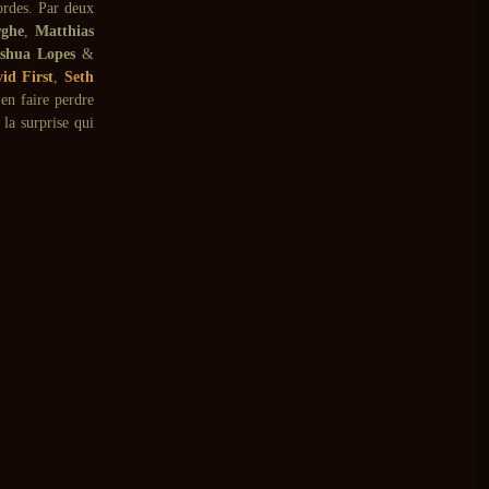
cordes. Par deux
ghe
,
Matthias
oshua Lopes
&
id First
,
Seth
en faire perdre
 la surprise qui