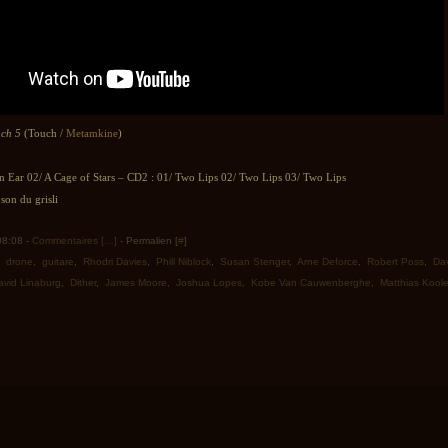
ch 5
(Touch /
Metamkine
)
n Ear 02/ A Cage of Stars – CD2 : 01/ Two Lips 02/ Two Lips 03/ Two Lips
son du grisli
 08:08 -
Commentaires [
…
]
- Permalien [
#
]
,
drone
,
guitare
,
Rhodri Davies
,
Phill Niblock
,
Susan Stenger
,
Arne Deforce
,
Robert Poss
,
Dav
avid Linaburg
,
Dither
,
James Moore
,
Joshua Lopes
,
Kobe Van Cauwenberghe
,
Matthias Kool