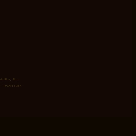
id First
,
Seth
e
,
Taylor Levine
,