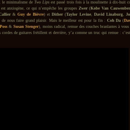
D, le minimalisme de
Two Lips
est passé trois fois à la moulinette à dix-huit 
at est anxiogène, ce qui n’empêche les groupes
Zwer
(
Kobe Van Cauwenber
allier
&
Guy de Bièvre
) et
Dither
(
Taylor Levine
,
David Linaburg
,
J
) de nous faire grand plaisir. Mais le meilleur est pour la fin :
Coh Da
(
Dav
 Poss
&
Susan Stenger
), moins radical, remue des couches branlantes à vous 
s cordes de guitares frétillent et derrière, y’a comme un truc qui remue : c’est