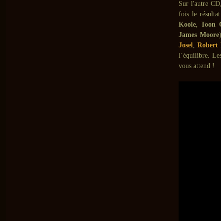
Sur l'autre C
fois le résult
Koole
,
Toon C
James Moore
Josel
,
Robert
l’équilibre. Le
vous attend !