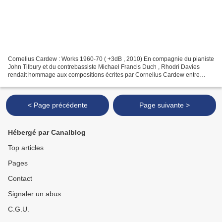
Cornelius Cardew : Works 1960-70 ( +3dB , 2010) En compagnie du pianiste
John Tilbury et du contrebassiste Michael Francis Duch , Rhodri Davies
rendait hommage aux compositions écrites par Cornelius Cardew entre
1960 et 1970 – époque charnière, écrit...
< Page précédente
Page suivante >
Hébergé par Canalblog
Top articles
Pages
Contact
Signaler un abus
C.G.U.