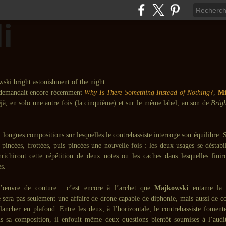
e demandait encore récemment
Why Is There Something Instead of Nothing?
,
Mi
jà, en solo une autre fois (la cinquième) et sur le même label, au son de
Brig
 longues compositions sur lesquelles le contrebassiste interroge son équilibre. 
 pincées, frottées, puis pincées une nouvelle fois : les deux usages se déstabil
richiront cette répétition de deux notes ou les caches dans lesquelles finir
s.
’œuvre de couture : c’est encore à l’archet que
Majkowski
entame la s
 sera pas seulement une affaire de drone capable de diphonie, mais aussi de co
lancher en plafond. Entre les deux, à l’horizontale, le contrebassiste foment
s sa composition, il enfouit même deux questions bientôt soumises à l’audi