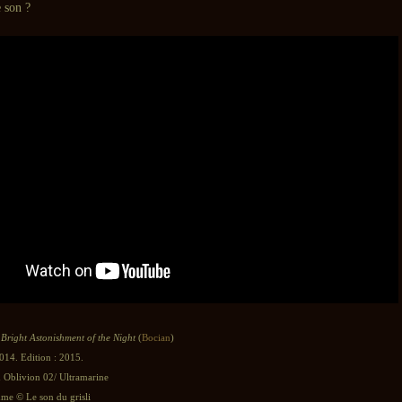
e son ?
:
Bright Astonishment of the Night
(
Bocian
)
014. Edition : 2015.
d Oblivion 02/ Ultramarine
e © Le son du grisli