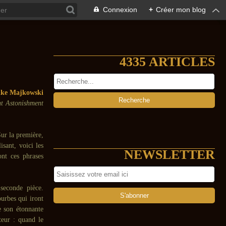
Connexion
+
Créer mon blog
4335 ARTICLES
ke Majkowski
ht Astonishment
Sur la première,
isant, voici les
NEWSLETTER
ont ces phrases
econde pièce.
urbes qui iront
e son étonnante
teur : quand le