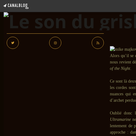
Alors qu’il s
nous revient dé
of the Night
.
Ce sont là deux
les cordes sont
nuances qui en
d’archet perdue
Oublié donc l
Ultramarine
ne
lentement de p
approche : dan