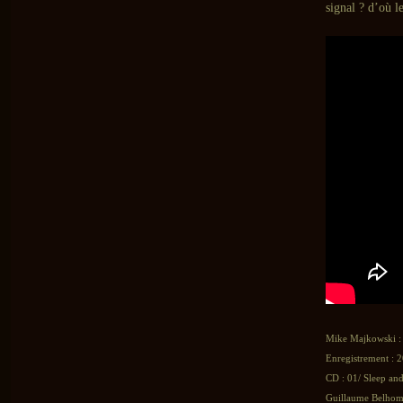
signal ? d’où l
Mike Majkowski 
Enregistrement : 2
CD : 01/ Sleep an
Guillaume Belhomm