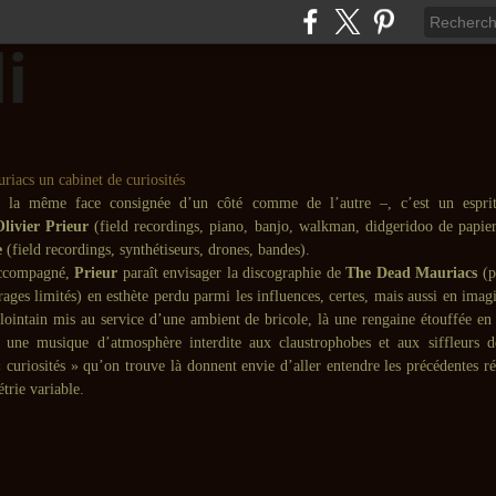
– la même face consignée d’un côté comme de l’autre –, c’est un esprit
Olivier Prieur
(field recordings, piano, banjo, walkman, didgeridoo de papie
e
(field recordings, synthétiseurs, drones, bandes).
accompagné,
Prieur
paraît envisager la discographie de
The Dead Mauriacs
(p
irages limités) en esthète perdu parmi les influences, certes, mais aussi en imagin
 lointain mis au service d’une ambient de bricole, là une rengaine étouffée en 
e une musique d’atmosphère interdite aux claustrophobes et aux siffleurs 
curiosités » qu’on trouve là donnent envie d’aller entendre les précédentes ré
trie variable.