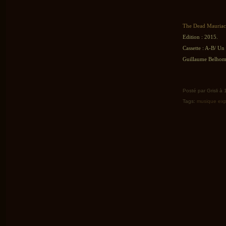
The Dead Mauria
Edition : 2015.
Cassette : A-B/ Un 
Guillaume Belhomm
Posté par Grisli à
Tags:
musique exp