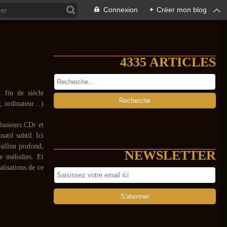
Connexion
+
Créer mon blog
4335 ARTICLES
 fin de siècle
r, ordinateur…)
lusieurs CDr et
atif subtil. Ici
sillon profond,
NEWSLETTER
de mélodies. Et
alisations de ce