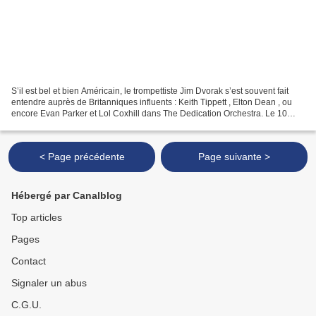
S’il est bel et bien Américain, le trompettiste Jim Dvorak s’est souvent fait
entendre auprès de Britanniques influents : Keith Tippett , Elton Dean , ou
encore Evan Parker et Lol Coxhill dans The Dedication Orchestra. Le 10
juillet 2013, c’est en compagnie...
< Page précédente
Page suivante >
Hébergé par Canalblog
Top articles
Pages
Contact
Signaler un abus
C.G.U.