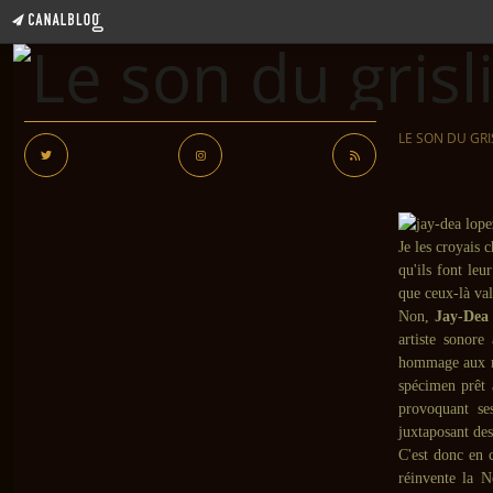
LE SON DU GRI
Je les croyais 
qu'ils font leu
que ceux-là val
Non,
Jay-Dea
artiste sonore
hommage aux mo
spécimen prêt 
provoquant se
juxtaposant des
C'est donc en
réinvente la
N