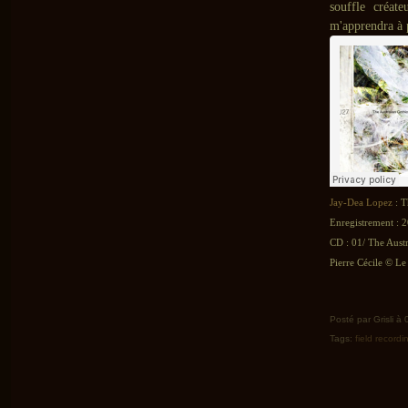
souffle créat
m'apprendra à 
Jay-Dea Lopez
: T
Enregistrement : 2
CD : 01/ The Austr
Pierre Cécile © Le 
Posté par Grisli à
Tags:
field recordi