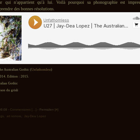
eur qui n'appartient qu'à lui. Voilà pourquoi sa phonographie est impress
prendre des bonnes résolutions.
he Australian Gothic (
Unfathomless
)
014. Edition : 2015.
alian Gothic
son du grisli
 08:08 -
Commentaires [
…
]
- Permalien [
#
]
ngs
,
art sonore
,
Jay-Dea Lopez