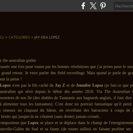
SLI
>
CATEGORIES
>
JAY-DEA LOPEZ
chassés une fois pour toutes par les bonnes résolutions que j'ai prises pour le nou
r grand retour. Je veux parler des field recordings. Mais quand je parle de gra
ent la peine !
 Lopez
n'est pas le fils caché de
Jay Z
et de
Jennifer Lopez
(je fais ce que j
 australien qui sévit depuis le début des années 2010. Via
The Australian 
nstres de son île (des diables de Tasmanie aux bagnards anglais, il faut dire q
à alimenter tous les fantasmes). C'est donc un portrait fantastique qu'il peint
s oiseaux en claquant du bâton, en réveillant des batraciens à coups de 
 bruits qui jusque-là ne s'étaient (sans doute) jamais croisés...
 compositeur que
Lopez
se place et se déplace dans le champ de l'enregistremen
ouvelle-Galles du Sud et sa faune (de toutes tailles) en faisant profiter ses 