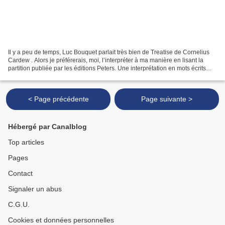
Il y a peu de temps, Luc Bouquet parlait très bien de Treatise de Cornelius
Cardew . Alors je préférerais, moi, l’interpréter à ma manière en lisant la
partition publiée par les éditions Peters. Une interprétation en mots écrits
que je ne retoucherais...
< Page précédente
Page suivante >
Hébergé par Canalblog
Top articles
Pages
Contact
Signaler un abus
C.G.U.
Cookies et données personnelles