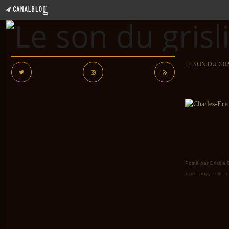
LE SON DU GRI
Posté par Grisli à
Tags:
pop
,
folk
,
p