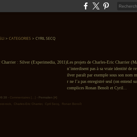
SLI
>
CATEGORIES
>
CYRIL SECQ
Les projets de Charles-Eric Charrier 
n’interdisent pas à sa vraie identité de re
ilver paraît par exemple sous son nom 
r ne l’a pas enregistré seul (on entend su
complices Ronan Benoît et Cyril...
 09:38 -
Commentaires [
…
]
- Permalien [
#
]
ost-rock
,
Charles-Eric Charrier
,
Cyril Secq
,
Ronan Benoît