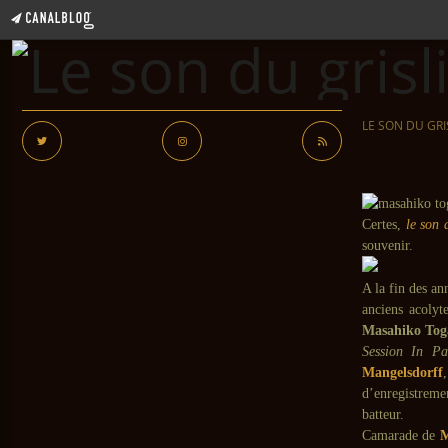
LE SON DU GRI
Certes,
le son 
souvenir.
A la fin des an
anciens acolyt
Masahiko Tog
Session In Pa
Mangelsdorff
d’enregistreme
batteur.
Camarade de
M