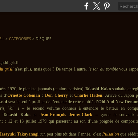
SLI
>
CATEGORIES
>
DISQUES
du grisli
n'est plus, mais quoi ? De temps à autre,
le son du zombie
vous rappe
nées 1970, le pianiste japonais (et alors parisien)
Takashi Kako
souhaite enregi
es d’
Ornette Coleman
:
Don Cherry
et
Charlie Haden
. Arrivé du Japon p
ashi
sera le seul à profiter de l’entente de cette moitié d’
Old And New Dream
ris, Vol. 1
– le second volume donnera à entendre le batteur en compa
,
Takashi Kako
et
Jean-François Jenny-Clark
– garde le souvenir 
nt : 12 et 13 juillet 1979 qui passèrent au son d’une poignée de composit
asayuki Takayanagi
(un peu plus tôt dans l’année, c’est
Pulsation
que réédit