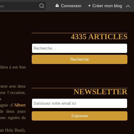
Connexion
+
Créer mon blog
4335 ARTICLES
llera à son bon
strer avec deux
NEWSLETTER
our l’occasion,
s
.
gnie d’
Albert
de deux jours
ions signées du
ait Holy Basil),