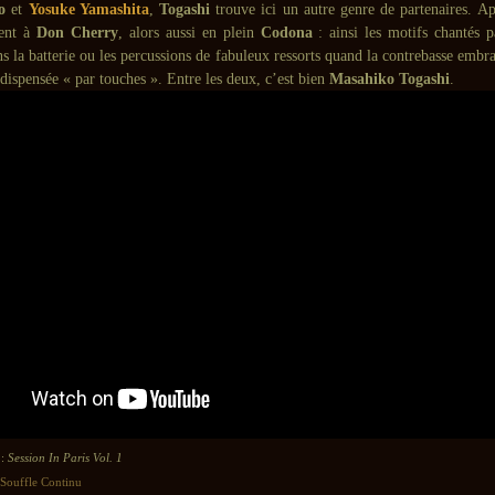
o
et
Yosuke Yamashita
,
Togashi
trouve ici un autre genre de partenaires. Ap
ent à
Don Cherry
, alors aussi en plein
Codona
: ainsi les motifs chantés 
ns la batterie ou les percussions de fabuleux ressorts quand la contrebasse embras
 dispensée « par touches ». Entre les deux, c’est bien
Masahiko Togashi
.
 :
Session In Paris Vol. 1
Souffle Continu