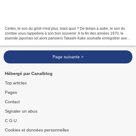
Certes, le son du grisli n'est plus, mais quoi ? De temps à autre, le son du
zombie vous rappellera à son bon souvenir. A la fin des années 1970, le
pianiste japonais (et alors parisien) Takashi Kako souhaite enregistrer avec
deux anciens acolytes d’...
Page suivante >
Hébergé par Canalblog
Top articles
Pages
Contact
Signaler un abus
C.G.U.
Cookies et données personnelles