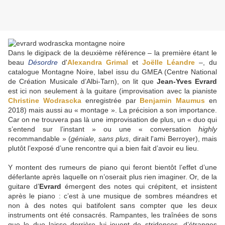
Dans le digipack de la deuxième référence – la première étant le
beau
Désordre
d'
Alexandra Grimal
et
Joëlle Léandre
–, du
catalogue Montagne Noire, label issu du GMEA (Centre National
de Création Musicale d’Albi-Tarn), on lit que
Jean-Yves Evrard
est ici non seulement à la guitare (improvisation avec la pianiste
Christine Wodrascka
enregistrée par
Benjamin Maumus
en
2018) mais aussi au « montage ». La précision a son importance.
Car on ne trouvera pas là une improvisation de plus, un « duo qui
s’entend sur l’instant » ou une « conversation
highly
recommandable » (
géniale, sans plus
, dirait l'ami Berroyer), mais
plutôt l’exposé d’une rencontre qui a bien fait d’avoir eu lieu.
Y montent des rumeurs de piano qui feront bientôt l’effet d’une
déferlante après laquelle on n’oserait plus rien imaginer. Or, de la
guitare d’
Evrard
émergent des notes qui crépitent, et insistent
après le piano : c’est à une musique de sombres méandres et
non à des notes qui batifolent sans compter que les deux
instruments ont été consacrés. Rampantes, les traînées de sons
que le duo laisse derrière lui jouent de stridences, d’étranges