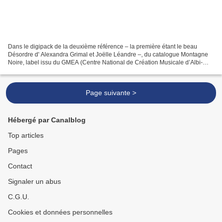
Dans le digipack de la deuxième référence – la première étant le beau
Désordre d' Alexandra Grimal et Joëlle Léandre –, du catalogue Montagne
Noire, label issu du GMEA (Centre National de Création Musicale d’Albi-
Tarn), on lit que Jean-Yves Evrard est...
Page suivante >
Hébergé par Canalblog
Top articles
Pages
Contact
Signaler un abus
C.G.U.
Cookies et données personnelles