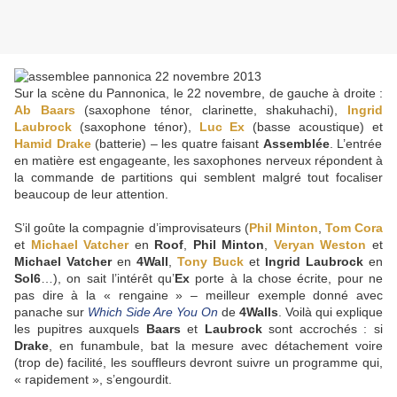
Sur la scène du Pannonica, le 22 novembre, de gauche à droite :
Ab Baars
(saxophone ténor, clarinette, shakuhachi),
Ingrid
Laubrock
(saxophone ténor),
Luc Ex
(basse acoustique) et
Hamid Drake
(batterie) – les quatre faisant
Assemblée
. L’entrée
en matière est engageante, les saxophones nerveux répondent à
la commande de partitions qui semblent malgré tout focaliser
beaucoup de leur attention.
S’il goûte la compagnie d’improvisateurs (
Phil Minton
,
Tom Cora
et
Michael Vatcher
en
Roof
,
Phil Minton
,
Veryan Weston
et
Michael Vatcher
en
4Wall
,
Tony Buck
et
Ingrid Laubrock
en
Sol6
…), on sait l’intérêt qu’
Ex
porte à la chose écrite, pour ne
pas dire à la « rengaine » – meilleur exemple donné avec
panache sur
Which Side Are You On
de
4Walls
. Voilà qui explique
les pupitres auxquels
Baars
et
Laubrock
sont accrochés : si
Drake
, en funambule, bat la mesure avec détachement voire
(trop de) facilité, les souffleurs devront suivre un programme qui,
« rapidement », s’engourdit.