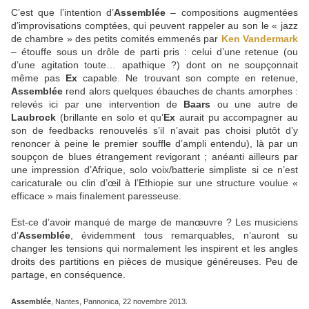
C’est que l’intention d’
Assemblée
– compositions augmentées
d’improvisations comptées, qui peuvent rappeler au son le « jazz
de chambre » des petits comités emmenés par
Ken Vandermark
– étouffe sous un drôle de parti pris : celui d’une retenue (ou
d’une agitation toute… apathique ?) dont on ne soupçonnait
même pas
Ex
capable. Ne trouvant son compte en retenue,
Assemblée
rend alors quelques ébauches de chants amorphes :
relevés ici par une intervention de
Baars
ou une autre de
Laubrock
(brillante en solo et qu’
Ex
aurait pu accompagner au
son de feedbacks renouvelés s’il n’avait pas choisi plutôt d’y
renoncer à peine le premier souffle d’ampli entendu), là par un
soupçon de blues étrangement revigorant ; anéanti ailleurs par
une impression d’Afrique, solo voix/batterie simpliste si ce n’est
caricaturale ou clin d’œil à l’Ethiopie sur une structure voulue «
efficace » mais finalement paresseuse.
Est-ce d’avoir manqué de marge de manœuvre ? Les musiciens
d’
Assemblée
, évidemment tous remarquables, n’auront su
changer les tensions qui normalement les inspirent et les angles
droits des partitions en pièces de musique généreuses. Peu de
partage, en conséquence.
Assemblée
, Nantes, Pannonica, 22 novembre 2013.