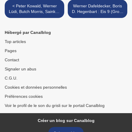
< Peter Kowald, Werner
Werner Dafeldecker, Boris
Lüdi, Butch Morris, Sainkho
D. Hegenbart : Eis 9 (Grob)
Namtchylak : When the Sun
>
Is Out You Don’t See Stars
(FMP, 1992)
Hébergé par Canalblog
Top articles
Pages
Contact
Signaler un abus
C.G.U.
Cookies et données personnelles
Préférences cookies
Voir le profil de le son du grisli sur le portail Canalblog
Créer un blog sur Canalblog