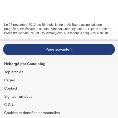
Le 27 novembre 2012, au Bimhuis, le trio d’ Ab Baars accueillait une
poignée d’invités venus de loin : Vincent Chancey (cor qui fit jadis partie de
l’Arkestra de Sun Ra ) et Fay Victor (voix). C’est donc à cinq – ou à six, deux
fois, quand il est demandé...
Page suivante >
Hébergé par Canalblog
Top articles
Pages
Contact
Signaler un abus
C.G.U.
Cookies et données personnelles