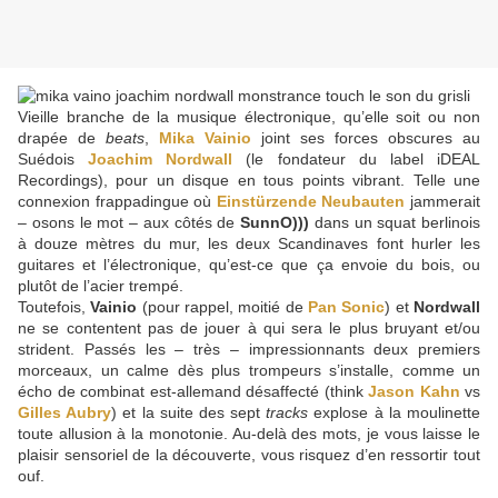
Vieille branche de la musique électronique, qu’elle soit ou non
drapée de
beats
,
Mika Vainio
joint ses forces obscures au
Suédois
Joachim Nordwall
(le fondateur du label iDEAL
Recordings), pour un disque en tous points vibrant. Telle une
connexion frappadingue où
Einstürzende Neubauten
jammerait
– osons le mot – aux côtés de
SunnO)))
dans un squat berlinois
à douze mètres du mur, les deux Scandinaves font hurler les
guitares et l’électronique, qu’est-ce que ça envoie du bois, ou
plutôt de l’acier trempé.
Toutefois,
Vainio
(pour rappel, moitié de
Pan Sonic
) et
Nordwall
ne se contentent pas de jouer à qui sera le plus bruyant et/ou
strident. Passés les – très – impressionnants deux premiers
morceaux, un calme dès plus trompeurs s’installe, comme un
écho de combinat est-allemand désaffecté (think
Jason Kahn
vs
Gilles Aubry
) et la suite des sept
tracks
explose à la moulinette
toute allusion à la monotonie. Au-delà des mots, je vous laisse le
plaisir sensoriel de la découverte, vous risquez d’en ressortir tout
ouf.