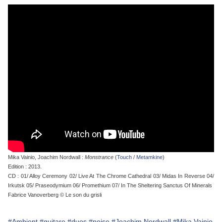
Mika Vainio, Joachim Nordwall :
Monstrance
(
Touch
/
Metamkine
)
Edition : 2013.
CD : 01/ Alloy Ceremony 02/ Live At The Chrome Cathedral 03/ Midas In Reverse 04/
Irkutsk 05/ Praseodymium 06/ Promethium 07/ In The Sheltering Sanctus Of Minerals
Fabrice Vanoverberg © Le son du grisli
#Ambient
#guitare
#duos
#noise
#Joachim Nordwall
#Mika Vainio