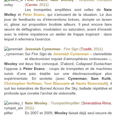
(
Carrier
, 2011)
Les trompettes amplifiées sont celles de
Nate
Wolley
et
Peter Evans
, qui s’amusent de la situation. Le duo
joue de feedbacks ou d’interventions brèves, dompte un larsen
ici, glisse sur proposition bruitiste ailleurs. Il peut encore faire
œuvre de déflagration, modulation ou saturation, avant d’investir
avec la même impatience un atelier de frappe inspirant : dans
lequel il refermera l’exercice.
Jeremiah Cymerman
:
Fire Sign
(
Tzadik
, 2011)
Sur
Fire Sign
de
Jeremiah Cymerman
– clarinettiste
et électronicien inquiet d’atmosphères ombreuses –,
Wooley
est deux fois convoqué. D'abord,
Collapsed Eustachian
l'oppose à
Peter Evans
: coups de trompettes et de machines
suivis d'une paix établie sur une électroacoustique plus
expérimentale. En sextette (avec
Cymerman
,
Sam Kulik
,
Christopher Hoffman
,
Tom Blancarte
et
Harris Eisenstadt
), il
suit les méandres de
Burned Across the Sky
, ballade répétitive et
profonde que corsète l’archet de violoncelle.
Nate Wooley
:
Trumpet/Amplifier
(
Smeraldina-Rima
,
2011)
En 2007 et 2009,
Wooley
faisait déjà seul oeuvre de