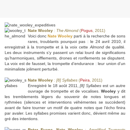
Nate Wooley
:
The Almond
(
Pogus
, 2011)
Voici donc
Nate Wooley
parti à la recherche de sons
rares, troublants pourquoi pas : le 24 avril 2010, il
enregistrait à la trompette et à la voix cette
Almond
de qualité.
Les deux instruments s’y passent un relai lourd de significations
qu’harmoniques, sifflements, drones et ronflements se disputent.
La voix est de fausset, la trompette d’endurance : leur union d’un
minimaliste joliment perturbé.
Nate Wooley
:
[8] Syllabes
(
Peira
, 2011)
Enregistré le 18 août 2011,
[8] Syllabes
est un autre
ouvrage de trompette et de vocalises.
Wooley
y dit
les tremblements légers du souvenir de notes longues et
rythmées (silences et interventions véhémentes se succèdent)
avant de faire tourner un motif de quatre notes que l’écho finira
par avaler. Les syllabes promises varient donc, dévient même au
gré des intentions.
Peter Evans
,
Nate Wooley
:
Amplified Trumpets