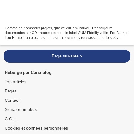
Homme de nombreux projets, que ce William Parker . Pas toujours
documentés sur CD : heureusement, le label AUM Fidelity veille. For Fannie
Lou Hamer : un bloc désuni désirant s’unir et y réussissant parfois. S’y
élèvent quelques-unes des voix (Ravi Best,...
Page suivante >
Hébergé par Canalblog
Top articles
Pages
Contact
Signaler un abus
C.G.U.
Cookies et données personnelles