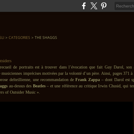
SLI
>
CATEGORIES
>
THE SHAGGS
recueil de portraits est à trouver dans l’évocation que fait Guy Darol, son
de musiciennes imprécises motivées par la volonté d’un père. Ainsi, pages 371 
prose delteillienne, une recommandation de
Frank Zappa
– dont Darol est sp
aggs
au-dessus des
Beatles
– et une référence au critique Irwin Chusid, qui ten
rs of Outsider Music ».