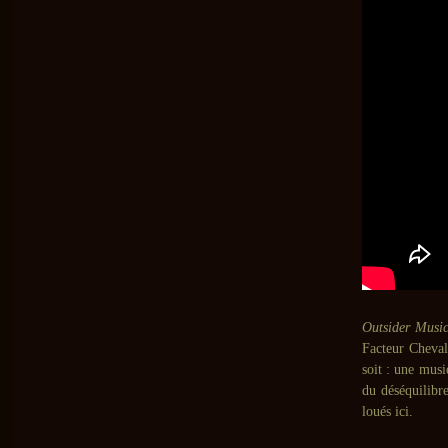
Outsider Musi
Facteur Cheva
soit : une mus
du déséquilibr
loués ici.