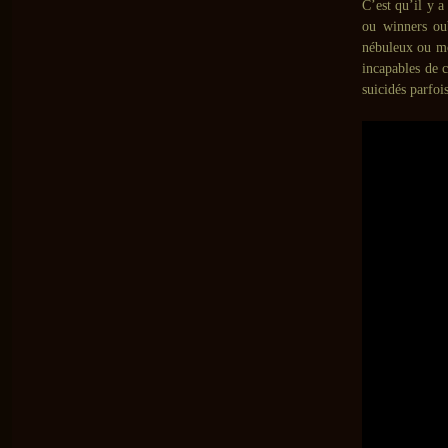
C’est qu’il y a
ou winners oub
nébuleux ou mo
incapables de 
suicidés parfoi