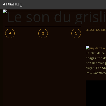
LE SON DU GRI
La clef de ce 
Shaggs
, trio 
t-on une vive 
plaçait
The Sh
les « Godmothe