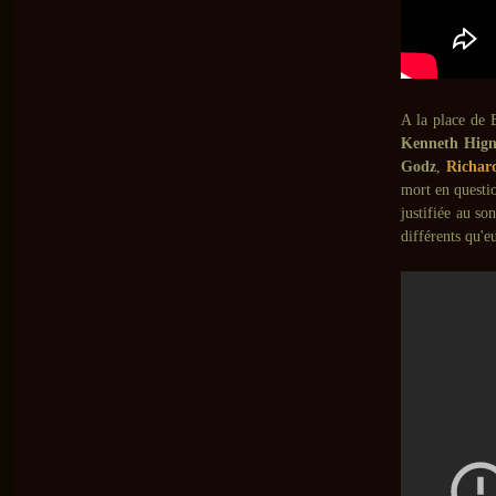
A la place de B
Kenneth Hign
Godz
,
Richar
mort en questio
justifiée au s
différents qu'e