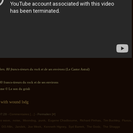
ers. 80 francs-tireurs du rock et de ses environs
(Le Castor Astral)
80 francs-tireurs du rock et de ses environs
e © Le son du grisli
 07:28 -
Commentaires [
…
]
- Permalien [
#
]
no wave
,
noise
,
Moondog
,
punk
,
Eugene Chadbourne
,
Richard Pinhas
,
Tim Buckley
,
Fluxus
,
GG Allin
,
Jandek
,
Joe Meek
,
Kenneth Higney
,
Syd Barrett
,
The Godz
,
The Shaggs