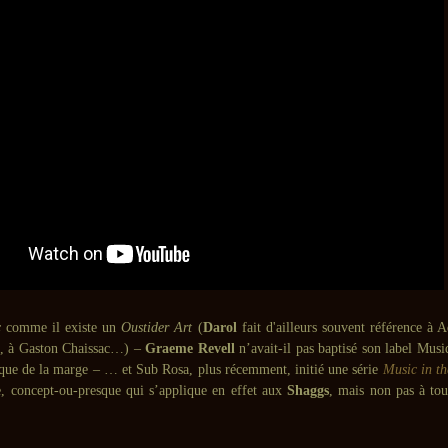
c
comme il existe un
Oustider Art
(
Darol
fait d'ailleurs souvent référence à 
l, à Gaston Chaissac…) –
Graeme Revell
n’avait-il pas baptisé son label Mus
ique de la marge – … et Sub Rosa, plus récemment, initié une série
Music in t
e, concept-ou-presque qui s’applique en effet aux
Shaggs
, mais non pas à tou