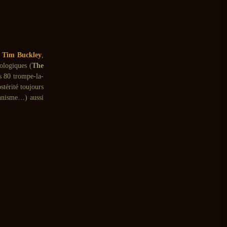
,
Tim Buckley
,
hologiques (
The
les 80 trompe-la-
stérité toujours
onnisme…) aussi