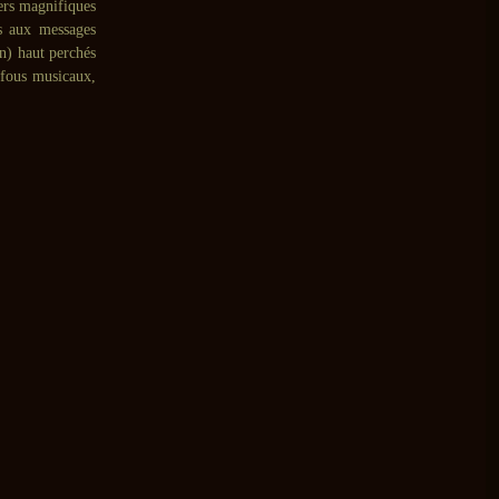
sers magnifiques
es aux messages
n) haut perchés
 fous musicaux,