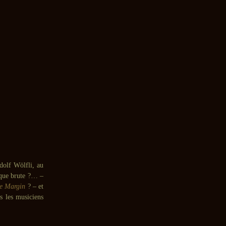
Adolf Wölfli, au
ique brute ?… –
he Margin
? – et
s les musiciens