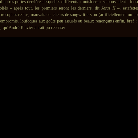
 d’autres portes derrières lesquelles différents « outsiders » se bousculent : loo
liés – après tout, les premiers seront les derniers, dit
Jesus II
–, estafett
rosophes reclus, mauvais coucheurs de songwritters ou (artificiellement ou no
compromis, loufoques aux goûts peu assurés ou beaux renonçants enfin, bref :
s, qu’André Blavier aurait pu recenser.