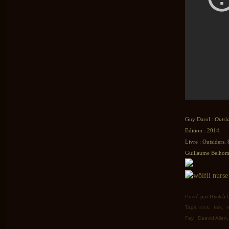
Guy Darol :
Outsid
Edition : 2014.
Livre : Outsiders. 
Guillaume Belhomm
Posté par Grisli à
Tags:
rock
,
folk
,
Fay
,
Daevid Allen