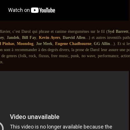
lavier, c’est Darol qui phrase et ranime énergumènes sur le fil (
Syd Barrett
ey
,
Jandek
,
Bill Fay
,
Kevin Ayers
,
Daevid Allen
...) et autres inventifs pat
d Pinhas
,
Moondog
,
Joe Meek
,
Eugene Chadbourne
,
GG Allin
...). Et si 
n sont à recommander à des degrés divers, la prose de Darol leur assure une po
on de genres (folk, rock, fluxus, free music, punk, no wave, performance, acti
ux.