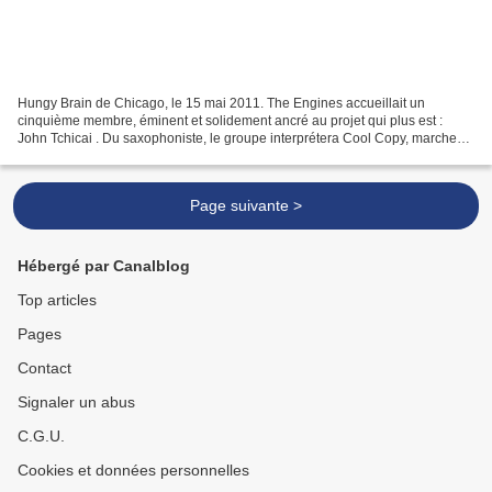
Hungy Brain de Chicago, le 15 mai 2011. The Engines accueillait un
cinquième membre, éminent et solidement ancré au projet qui plus est :
John Tchicai . Du saxophoniste, le groupe interprétera Cool Copy, marche
éléphantesque bientôt démembrée, couplée...
Page suivante >
Hébergé par Canalblog
Top articles
Pages
Contact
Signaler un abus
C.G.U.
Cookies et données personnelles