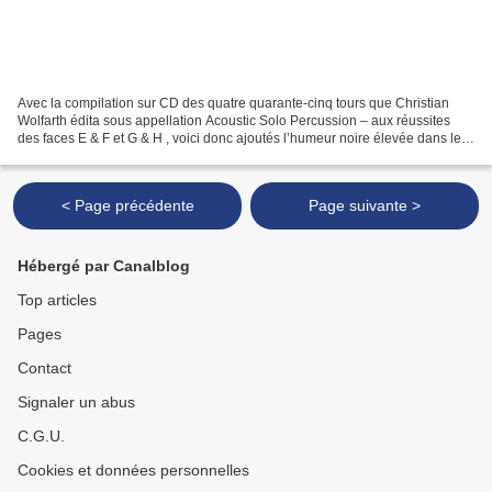
Avec la compilation sur CD des quatre quarante-cinq tours que Christian
Wolfarth édita sous appellation Acoustic Solo Percussion – aux réussites
des faces E & F et G & H , voici donc ajoutés l’humeur noire élevée dans le
cercle de A, le rythme embarrassé...
< Page précédente
Page suivante >
Hébergé par Canalblog
Top articles
Pages
Contact
Signaler un abus
C.G.U.
Cookies et données personnelles