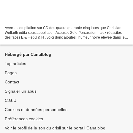
Avec la compilation sur CD des quatre quarante-cinq tours que Christian
Wolfarth édita sous appellation Acoustic Solo Percussion – aux réussites
des faces E & F et G & H , voici donc ajoutés l’humeur noire élevée dans le
cercle de A, le rythme embarrassé...
Hébergé par Canalblog
Top articles
Pages
Contact
Signaler un abus
C.G.U.
Cookies et données personnelles
Préférences cookies
Voir le profil de le son du grisli sur le portail Canalblog