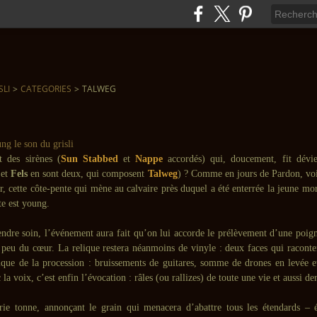
SLI
>
CATEGORIES
>
TALWEG
t des sirènes (
Sun Stabbed
et
Nappe
accordés) qui, doucement, fit dévie
et
Fels
en sont deux, qui composent
Talweg
) ? Comme en jours de Pardon, voil
r, cette côte-pente qui mène au calvaire près duquel a été enterrée la jeune mo
te est young.
rendre soin, l’événement aura fait qu’on lui accorde le prélèvement d’une poig
peu du cœur. La relique restera néanmoins de vinyle : deux faces qui raconten
ique de la procession : bruissements de guitares, somme de drones en levée e
la voix, c’est enfin l’évocation : râles (ou rallizes) de toute une vie et aussi d
erie tonne, annonçant le grain qui menacera d’abattre tous les étendards – é