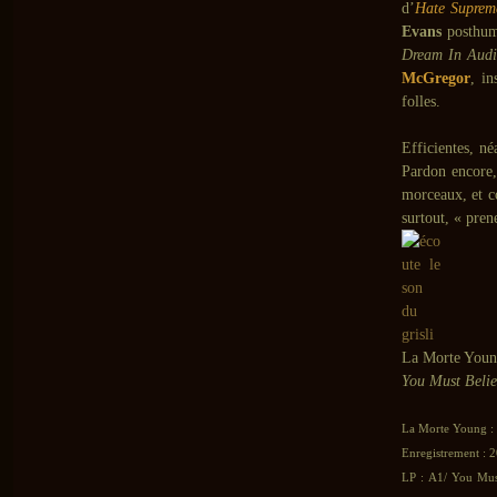
d’
Hate Suprem
Evans
posthu
Dream In Audi
McGregor
, in
folles.
Efficientes, n
Pardon encore,
morceaux, et c
surtout, « pren
La Morte You
You Must Belie
La Morte Young :
Enregistrement : 2
LP : A1/ You Mus