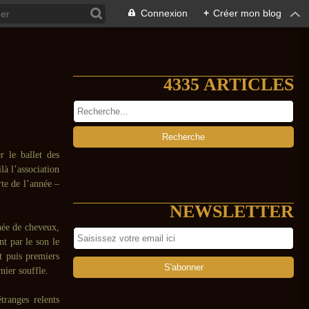
Connexion
+
Créer mon blog
4335 ARTICLES
r le ballet des
à l’association
rte de l’année –
NEWSLETTER
née de cheveux,
t par le son le
t puis premiers
ernier souffle.
tranges relents