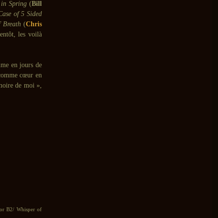
in Spring
(
Bill
Case of 5 Sided
f Breath
(
Chris
entôt, les voilà
mme en jours de
6 comme cœur en
moire de moi »,
or B2/ Whisper of