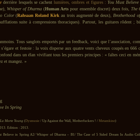
e
derrière lesquels se cachent
lumières, ombres et figures
:
You Must Believe 
me),
Whisper of Dharma
(
Human Arts
pour ensemble discret) deux fois,
The 
o Color
(
Rahsaan Roland Kirk
au trois augmenté de deux),
Brotherhood o
sufflations suite à compressions thoraciques). Partout, les guitares rôdent ; bi
éanmoins. Tous sanglots emportés par un feedback, voici que l’association, co
 s’égare et festoie : la voix disperse aux quatre vents cheveux coupés en 66
onfond dans un élan vivifiant tous les premiers principes : « faîtes ceci en mé
ez et mangez. »
ng
ve In Spring
La Morte Young
(
Dysmusie
/ Up Against the Wall, Motherfuckers ! /
Metamkine
)
013. Edition : 2013.
t Believe in Spring A2/ Whisper of Dharma – B1/ The Case of 5 Sided Dream In Audio Col