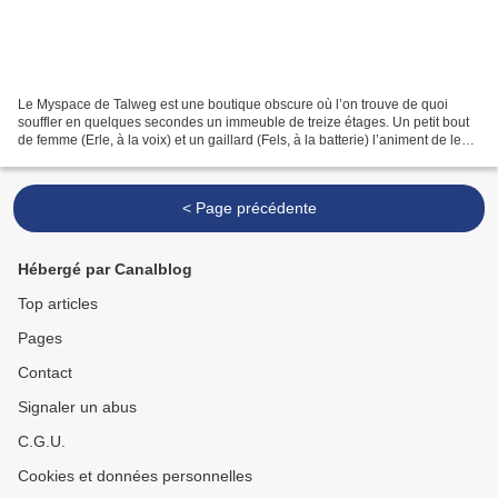
Le Myspace de Talweg est une boutique obscure où l’on trouve de quoi
souffler en quelques secondes un immeuble de treize étages. Un petit bout
de femme (Erle, à la voix) et un gaillard (Fels, à la batterie) l’animent de leurs
échanges corsés. De temps...
< Page précédente
Hébergé par Canalblog
Top articles
Pages
Contact
Signaler un abus
C.G.U.
Cookies et données personnelles