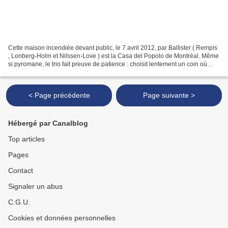
Cette maison incendiée devant public, le 7 avril 2012, par Ballister ( Rempis
, Lonberg-Holm et Nilssen-Love ) est la Casa del Popolo de Montréal. Même
si pyromane, le trio fait preuve de patience : choisit lentement un coin où
faire naître une étincelle,...
< Page précédente
Page suivante >
Hébergé par Canalblog
Top articles
Pages
Contact
Signaler un abus
C.G.U.
Cookies et données personnelles