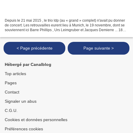
Depuis le 21 mai 2015 , le trio ldp (au « grand » complet) n'avait pu donner
de concert. Les retrouvailles eurent lieu à Munich, le 19 novembre, dont se
souviennent ici Barre Phillips , Urs Leimgruber et Jacques Demierre ... 18
novembre, Lucerne The 18th...
< Page précédente
Page suivante >
Hébergé par Canalblog
Top articles
Pages
Contact
Signaler un abus
C.G.U.
Cookies et données personnelles
Préférences cookies