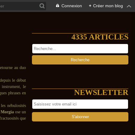
Connexion
+
Créer mon blog
4335 ARTICLES
retourne au duo
depuis le début
 instrument, le
NEWSLETTER
ques phrases en
les nébulosités
:
Morgia
ose un
fractuosités que