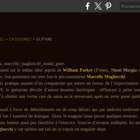
SLI
>
CATEGORIES
>
GUITARE
ment sur le même label auprès de
William Parker
(
Prism
),
Ninni Morgia
s
. Son partenaire est cette fois le percussionniste
Marcello Magliocchi
.
la pratique assurée d’un compatriote qui œuvre en faveur de l’improvisation 
0, le guitariste dévoile d’autres desseins électriques : effleurant à peine son
u’à obtenir une forme rare de sanza ou le renversant après en avoir passé quel
pond à force de débordements ou de coup défaits qui par endroits soulèvent 
t fait l’essentiel du dialogue. Alors, le soupçon laisse percer quelques tensions 
’une lenteur assez peu familière à l'exercice. Sources d’érosion multiples, les an
liocchi
y ont taillées ont fait de ce vinyle un singulier objet.