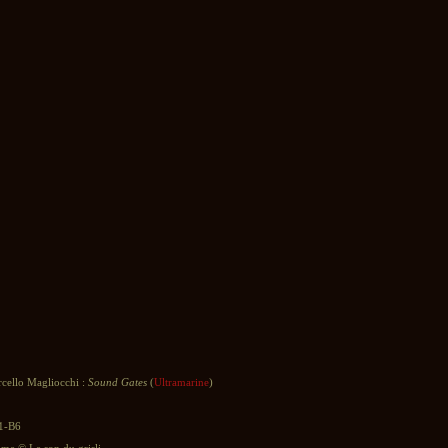
cello Magliocchi :
Sound Gates
(
Ultramarine
)
1-B6