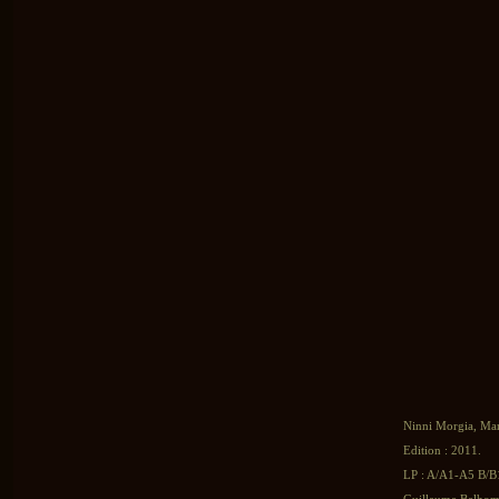
Ninni Morgia, Mar
Edition : 2011.
LP : A/A1-A5 B/B