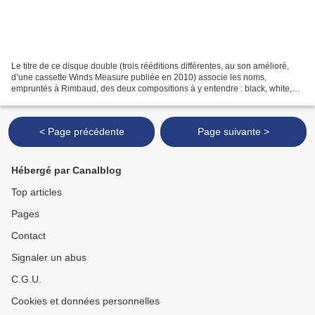
Le titre de ce disque double (trois rééditions différentes, au son amélioré,
d’une cassette Winds Measure publiée en 2010) associe les noms,
empruntés à Rimbaud, des deux compositions à y entendre : black, white,
red, green, blue, de Michael Pisaro ,...
< Page précédente
Page suivante >
Hébergé par Canalblog
Top articles
Pages
Contact
Signaler un abus
C.G.U.
Cookies et données personnelles