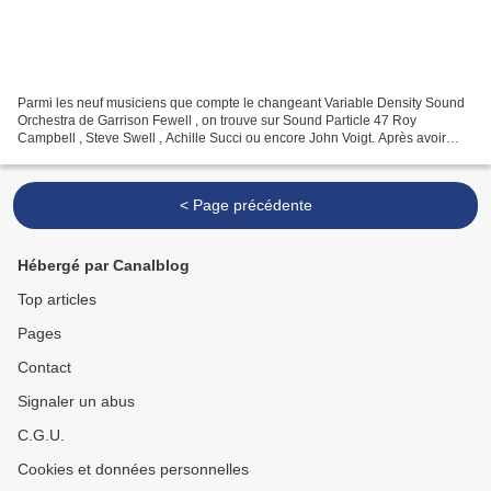
Parmi les neuf musiciens que compte le changeant Variable Density Sound
Orchestra de Garrison Fewell , on trouve sur Sound Particle 47 Roy
Campbell , Steve Swell , Achille Succi ou encore John Voigt. Après avoir
ravivé le transport lent qui inspira déjà...
< Page précédente
Hébergé par Canalblog
Top articles
Pages
Contact
Signaler un abus
C.G.U.
Cookies et données personnelles