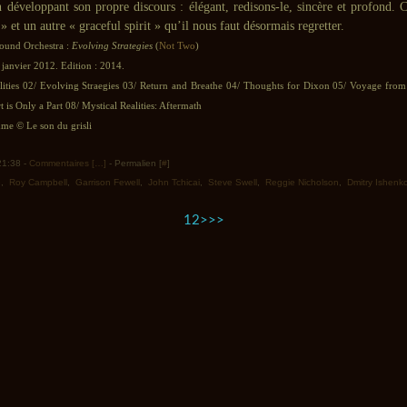
 développant son propre discours : élégant, redisons-le, sincère et profond. C
» et un autre « graceful spirit » qu’il nous faut désormais regretter.
Sound Orchestra :
Evolving Strategies
(
Not Two
)
 janvier 2012. Edition : 2014.
lities 02/ Evolving Straegies 03/ Return and Breathe 04/ Thoughts for Dixon 05/ Voyage fro
t is Only a Part 08/ Mystical Realities: Aftermath
e © Le son du grisli
 21:38 -
Commentaires [
…
]
- Permalien [
#
]
e
,
Roy Campbell
,
Garrison Fewell
,
John Tchicai
,
Steve Swell
,
Reggie Nicholson
,
Dmitry Ishenk
1
2
>
>>