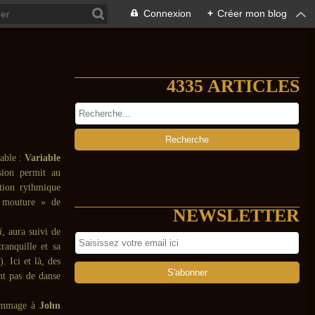
Connexion
+
Créer mon blog
4335 ARTICLES
table :
Variable
sion permit au
tion rythmique
 mouture » de
NEWSLETTER
i
, aura suivi de
ranquille et sa
). Ici et là, des
nt pas de danse
ommage à
John