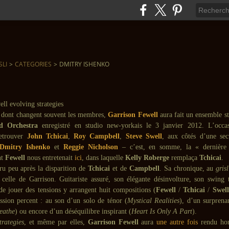
SLI
>
CATEGORIES
>
DMITRY ISHENKO
 dont changent souvent les membres,
Garrison Fewell
aura fait un ensemble s
d Orchestra
enregistré en studio new-yorkais le 3 janvier 2012. L’occa
etrouver
John Tchicai
,
Roy Campbell
,
Steve Swell
, aux côtés d’une sec
Dmitry Ishenko
et
Reggie Nicholson
– c’est, en somme, la « dernière
nt
Fewell
nous entretenait
ici
, dans laquelle
Kelly Roberge
remplaça
Tchicai
.
ru peu après la disparition de
Tchicai
et de
Campbell
. Sa chronique, au
grisl
 celle de Garrison. Guitariste assuré, son élégante désinvolture, son swing t
 de jouer des tensions y arrangent huit compositions (
Fewell
/
Tchicai
/
Swell
ssion percent : au son d’un solo de ténor (
Mystical Realities
), d’un surprena
eathe
) ou encore d’un déséquilibre inspirant (
Heart Is Only A Part
).
trategies
, et même par elles,
Garrison Fewell
aura
une autre fois
rendu h