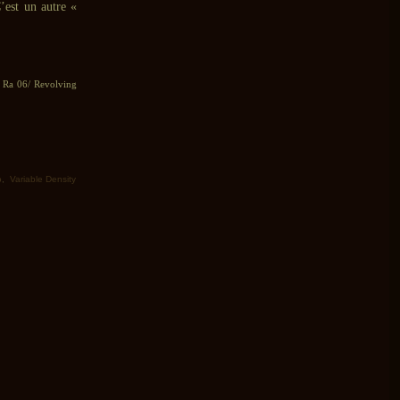
’est un autre «
m Ra 06/ Revolving
o
,
Variable Density