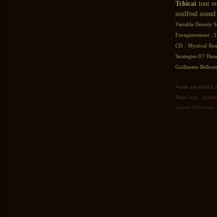
Tchicai
tout en
soulfoul sound 
Variable Density 
Enregistrement : 3
CD : Mystical Rea
Strategies 07/ Hear
Guillaume Belhomm
Posté par Grisli à
Tags:
jazz
,
guitar
Sound Orchestra