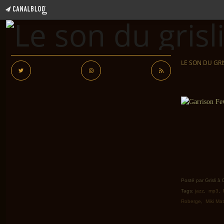
LE SON DU GRI
Posté par Grisli à
Tags:
jazz
,
mp3
,
Roberge
,
Miki Mat