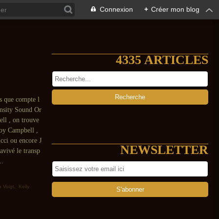
Connexion
+
Créer mon blog
4335 ARTICLES
s que compte l
ensity Sound Or
ell , on trouve
Roy Campbell ,
cci ou encore J
NEWSLETTER
avivé le transp
..
 Voigt
,
Kelly