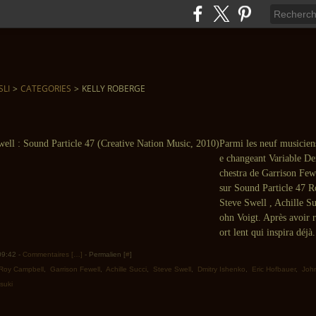
SLI
>
CATEGORIES
>
KELLY ROBERGE
Parmi les neuf musicien
e changeant Variable D
chestra de Garrison Few
sur Sound Particle 47 
Steve Swell , Achille Su
ohn Voigt. Après avoir r
ort lent qui inspira déjà.
 09:42 -
Commentaires [
…
]
- Permalien [
#
]
Roy Campbell
,
Garrison Fewell
,
Achille Succi
,
Steve Swell
,
Dmitry Ishenko
,
Eric Hofbauer
,
John
suki