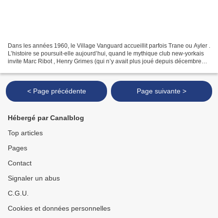
Dans les années 1960, le Village Vanguard accueillit parfois Trane ou Ayler .
L’histoire se poursuit-elle aujourd’hui, quand le mythique club new-yorkais
invite Marc Ribot , Henry Grimes (qui n’y avait plus joué depuis décembre
66) et Chad Taylor ? A...
< Page précédente
Page suivante >
Hébergé par Canalblog
Top articles
Pages
Contact
Signaler un abus
C.G.U.
Cookies et données personnelles