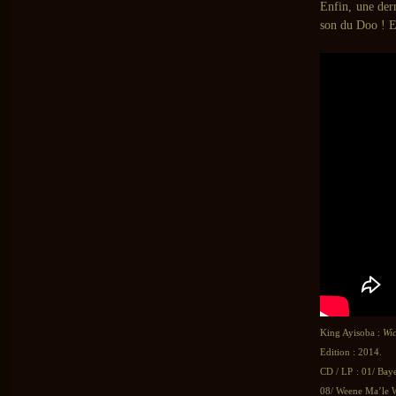
Enfin, une dern
son du Doo ! E
King Ayisoba :
Wi
Edition : 2014.
CD / LP : 01/ Bay
08/ Weene Ma’le W