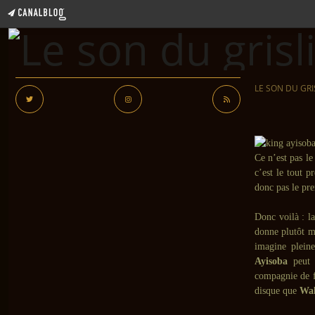
LE SON DU GRI
Ce n’est pas l
c’est le tout 
donc pas le pr
Donc voilà : la
donne plutôt ma
imagine pleine
Ayisoba
peut a
compagnie de f
disque que
Wal