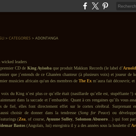
SLI
>
CATEGORIES
>
ADONTANGA
e premier CD de
King Ayisoba
que produit Makkun Records (le label d’
Arnold
premier que j’entends de ce Ghanéen chanteur (à plusieurs voix) et joueur de k
emier musicien africain qu'un des membres de
The Ex
m’aura fait découvrir, et 
 voix du King n’est plus ce qu’elle était (nasillarde qu’elle est, stupéfiante !)
intenant dans la saccade et l’embardée. Quant à ces rengaines qu’ils vous assa
s de fiel, elles font directement effet sur le cortex cérébral. Surprenant 
ussi choisir de donner dans la tendresse (
Song for Peace
) ou développe
eaturings (
Zea
, of course,
Ayuune Sulley
,
Solomon Abusoro
…) qui font parf
demar Bastos
(Angolais, lui) enregistra il y a des années sous la houlette d’
Ar