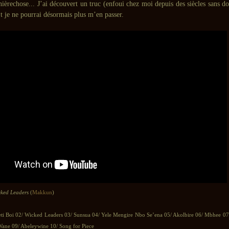
ièrechose... J’ai découvert un truc (enfoui chez moi depuis des siècles sans do
t je ne pourrai désormais plus m’en passer.
cked Leaders
(
Makkun
)
eti Boi 02/ Wicked Leaders 03/ Sunsua 04/ Yele Mengire Nbo Se’ena 05/ Akolbire 06/ Mbhee 07
ane 09/ Abeleywine 10/ Song for Piece