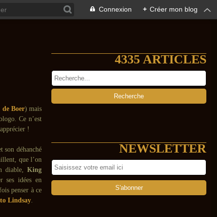
Connexion
+
Créer mon blog
4335 ARTICLES
 de Boer
) mais
ologo. Ce n’est
apprécier !
NEWSLETTER
 et son déhanché
illent, que l’on
en diable,
King
r ses idées en
ois penser à ce
to Lindsay
.