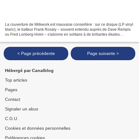
La couverture de Milkwork est mauvaise conseillère : sur ce disque (LP vinyl
blanc), le batteur Frank Rosaly – souvent entendu auprès de Dave Rempis
ou Fred Lonberg-Holm – s'adonne en solitaire à de brillantes études.
Introspectif, il fomente une construction...
< Page précédente
Page suivante >
Hébergé par Canalblog
Top articles
Pages
Contact
Signaler un abus
C.G.U.
Cookies et données personnelles
Préférences cookies