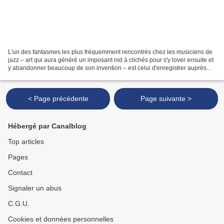
L'un des fantasmes les plus fréquemment rencontrés chez les musiciens de
jazz – art qui aura généré un imposant nid à clichés pour s'y lover ensuite et
y abandonner beaucoup de son invention – est celui d'enregistrer auprès
d'une section de cordes. Face...
< Page précédente
Page suivante >
Hébergé par Canalblog
Top articles
Pages
Contact
Signaler un abus
C.G.U.
Cookies et données personnelles