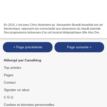
En 2010, c’est avec Chris Abrahams qu’ Alessandro Bosetti travaillait son art
électronique, opposant son iconoclastie aux obsessions du réputé pianiste.
Des progressions tortueuses d’un art musical télégraphique (We Also Dress
Today) aux vaines entourloupes...
< Page précédente
Page suivante >
Hébergé par Canalblog
Top articles
Pages
Contact
Signaler un abus
C.G.U.
Cookies et données personnelles