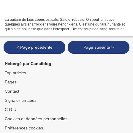
La guitare de Luís Lopes est sale. Sale et robuste. On peut lui trouver
quelques airs sharrockiens voire hendrixiens. C’est une guitare hurlante et
qui n’a de politesse que dans l’irrespect. Elle est soupir de sang, torture et
récif. Elle broie le noir...
< Page précédente
Page suivante >
Hébergé par Canalblog
Top articles
Pages
Contact
Signaler un abus
C.G.U.
Cookies et données personnelles
Préférences cookies