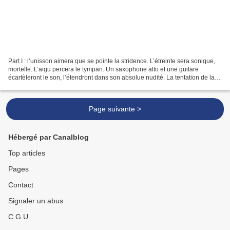
Part I : l’unisson aimera que se pointe la stridence. L’étreinte sera sonique,
mortelle. L’aigu percera le tympan. Un saxophone alto et une guitare
écartèleront le son, l’étendront dans son absolue nudité. La tentation de la
saturation sera vite assouvie....
Page suivante >
Hébergé par Canalblog
Top articles
Pages
Contact
Signaler un abus
C.G.U.