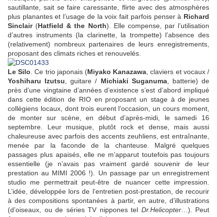
sautillante, sait se faire caressante, flirte avec des atmosphères
plus planantes et l’usage de la voix fait parfois penser à
Richard
Sinclair
(
Hatfield & the North
). Elle compense, par l’utilisation
d’autres instruments (la clarinette, la trompette) l’absence des
(relativement) nombreux partenaires de leurs enregistrements,
proposant des climats riches et renouvelés.
Le Silo
. Ce trio japonais (
Miyako Kanazawa
, claviers et vocaux /
Yoshiharu Izutsu
, guitare /
Michiaki Suganuma
, batterie) de
près d’une vingtaine d’années d’existence s’est d’abord impliqué
dans cette édition de RIO en proposant un stage à de jeunes
collégiens locaux, dont trois eurent l’occasion, un cours moment,
de monter sur scène, en début d’après-midi, le samedi 16
septembre. Leur musique, plutôt rock et dense, mais aussi
chaleureuse avec parfois des accents zeuhliens, est entraînante,
menée par la faconde de la chanteuse. Malgré quelques
passages plus apaisés, elle ne m’apparut toutefois pas toujours
essentielle (je n’avais pas vraiment gardé souvenir de leur
prestation au MIMI 2006 !). Un passage par un enregistrement
studio me permettrait peut-être de nuancer cette impression.
L’idée, développée lors de l’entretien post-prestation, de recourir
à des compositions spontanées à partir, en autre, d’illustrations
(d’oiseaux, ou de séries TV nippones tel
Dr.Helicopter
…). Peut