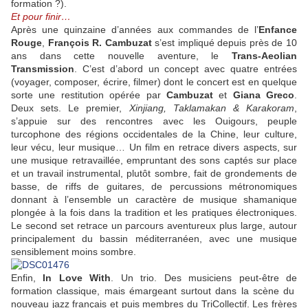
formation ?).
Et pour finir…
Après une quinzaine d’années aux commandes de l’
Enfance
Rouge
,
François R. Cambuzat
s’est impliqué depuis près de 10
ans dans cette nouvelle aventure, le
Trans-Aeolian
Transmission
. C’est d’abord un concept avec quatre entrées
(voyager, composer, écrire, filmer) dont le concert est en quelque
sorte une restitution opérée par
Cambuzat
et
Giana Greco
.
Deux sets. Le premier,
Xinjiang, Taklamakan & Karakoram
,
s’appuie sur des rencontres avec les Ouigours, peuple
turcophone des régions occidentales de la Chine, leur culture,
leur vécu, leur musique… Un film en retrace divers aspects, sur
une musique retravaillée, empruntant des sons captés sur place
et un travail instrumental, plutôt sombre, fait de grondements de
basse, de riffs de guitares, de percussions métronomiques
donnant à l’ensemble un caractère de musique shamanique
plongée à la fois dans la tradition et les pratiques électroniques.
Le second set retrace un parcours aventureux plus large, autour
principalement du bassin méditerranéen, avec une musique
sensiblement moins sombre.
Enfin,
In Love With
. Un trio. Des musiciens peut-être de
formation classique, mais émargeant surtout dans la scène du
nouveau jazz français et puis membres du TriCollectif. Les frères