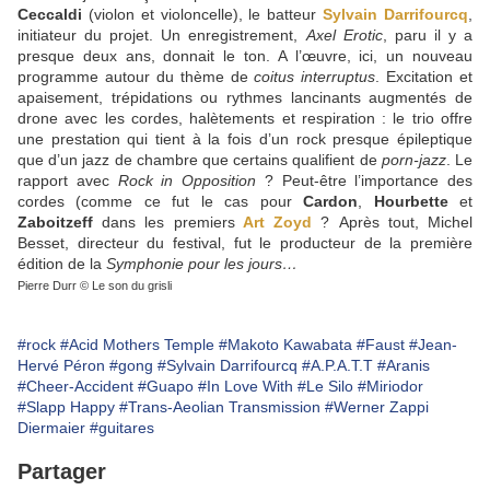
Ceccaldi
(violon et violoncelle), le batteur
Sylvain Darrifourcq
,
initiateur du projet. Un enregistrement,
Axel Erotic
, paru il y a
presque deux ans, donnait le ton. A l’œuvre, ici, un nouveau
programme autour du thème de
coitus interruptus
. Excitation et
apaisement, trépidations ou rythmes lancinants augmentés de
drone avec les cordes, halètements et respiration : le trio offre
une prestation qui tient à la fois d’un rock presque épileptique
que d’un jazz de chambre que certains qualifient de
porn-jazz
. Le
rapport avec
Rock in Opposition
? Peut-être l’importance des
cordes (comme ce fut le cas pour
Cardon
,
Hourbette
et
Zaboitzeff
dans les premiers
Art Zoyd
? Après tout, Michel
Besset, directeur du festival, fut le producteur de la première
édition de la
Symphonie pour les jours…
Pierre Durr © Le son du grisli
#rock
#Acid Mothers Temple
#Makoto Kawabata
#Faust
#Jean-
Hervé Péron
#gong
#Sylvain Darrifourcq
#A.P.A.T.T
#Aranis
#Cheer-Accident
#Guapo
#In Love With
#Le Silo
#Miriodor
#Slapp Happy
#Trans-Aeolian Transmission
#Werner Zappi
Diermaier
#guitares
Partager