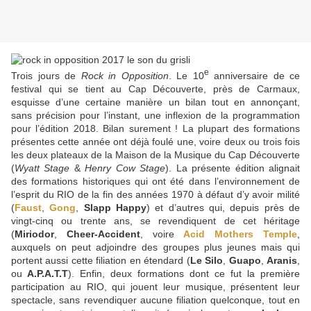
e
Trois jours de
Rock in Opposition
. Le 10
anniversaire de ce
festival qui se tient au Cap Découverte, près de Carmaux,
esquisse d’une certaine manière un bilan tout en annonçant,
sans précision pour l’instant, une inflexion de la programmation
pour l’édition 2018. Bilan surement ! La plupart des formations
présentes cette année ont déjà foulé une, voire deux ou trois fois
les deux plateaux de la Maison de la Musique du Cap Découverte
(
Wyatt Stage
&
Henry Cow Stage
). La présente édition alignait
des formations historiques qui ont été dans l’environnement de
l’esprit du RIO de la fin des années 1970 à défaut d’y avoir milité
(
Faust
,
Gong
,
Slapp Happy
) et d’autres qui, depuis près de
vingt-cinq ou trente ans, se revendiquent de cet héritage
(
Miriodor
,
Cheer-Accident
, voire
Acid Mothers Temple
,
auxquels on peut adjoindre des groupes plus jeunes mais qui
portent aussi cette filiation en étendard (
Le Silo
,
Guapo
,
Aranis
,
ou
A.P.A.T.T
). Enfin, deux formations dont ce fut la première
participation au RIO, qui jouent leur musique, présentent leur
spectacle, sans revendiquer aucune filiation quelconque, tout en