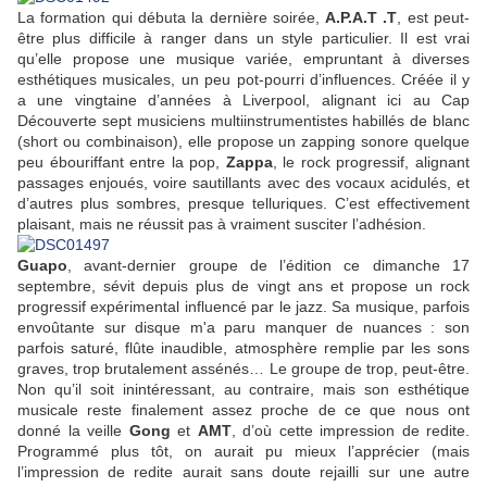
La formation qui débuta la dernière soirée,
A.P.A.T .T
, est peut-
être plus difficile à ranger dans un style particulier. Il est vrai
qu’elle propose une musique variée, empruntant à diverses
esthétiques musicales, un peu pot-pourri d’influences. Créée il y
a une vingtaine d’années à Liverpool, alignant ici au Cap
Découverte sept musiciens multiinstrumentistes habillés de blanc
(short ou combinaison), elle propose un zapping sonore quelque
peu ébouriffant entre la pop,
Zappa
, le rock progressif, alignant
passages enjoués, voire sautillants avec des vocaux acidulés, et
d’autres plus sombres, presque telluriques. C’est effectivement
plaisant, mais ne réussit pas à vraiment susciter l’adhésion.
Guapo
, avant-dernier groupe de l’édition ce dimanche 17
septembre, sévit depuis plus de vingt ans et propose un rock
progressif expérimental influencé par le jazz. Sa musique, parfois
envoûtante sur disque m'a paru manquer de nuances : son
parfois saturé, flûte inaudible, atmosphère remplie par les sons
graves, trop brutalement assénés… Le groupe de trop, peut-être.
Non qu’il soit inintéressant, au contraire, mais son esthétique
musicale reste finalement assez proche de ce que nous ont
donné la veille
Gong
et
AMT
, d’où cette impression de redite.
Programmé plus tôt, on aurait pu mieux l’apprécier (mais
l’impression de redite aurait sans doute rejailli sur une autre