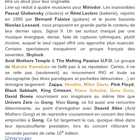
être un atout pour leur originalité.
Line-up
réduit à quatre musiciens pour
Miriodor
. Les inamovibles
Pascal Globensky
(claviers) et
Rémi Leclerc
(batterie), rejoints
en 1995 par
Bernard Falaise
(guitare) et le jeune bassiste
Nicolas Lessard
, nous proposent en grande partie le contenu de
leur dernier opus,
Signal 9
. Un set surtout marqué par une
musique énergique, dense, faite de ruptures rythmiques, plutôt
incisive, auquel le seul rappel offrit une approche plus nuancée.
Certains spectateurs évoquèrent un groupe français des
seventies,
Shylock
.
Acid Mothers Temple
&
The Melting Paraiso U.F.O.
Le groupe
de
Makoto Kawabata
ne faillit pas à sa réputation. Certes, il ne
se relie pas (seulement) au mouvement RIO et toute sa
discographie (les titres parodiques et pochettes détournées…) en
témoigne largement :
Zappa
,
Hendrix
,
Miles Davis
,
Pink Floyd
,
Black Sabbath
,
King Crimson
,
Klaus Schulze
,
Guru Guru
,
David Bowie
nourrissent son imaginaire au même titre que
Univers Zero
ou
Gong
. Mais
Gong
, ce fut aussi une rencontre
déterminante, au point d’enregistrer avec
Deavid Allen
(
Acid
Mothers Gong
) et de reprendre couramment en concert des titres
empruntés à
Gong
. Ce fut largement le cas, quoique dilué dans
leur époustouflante prestation, lors du concert clôturant la
e
seconde journée de cette 10
édition.