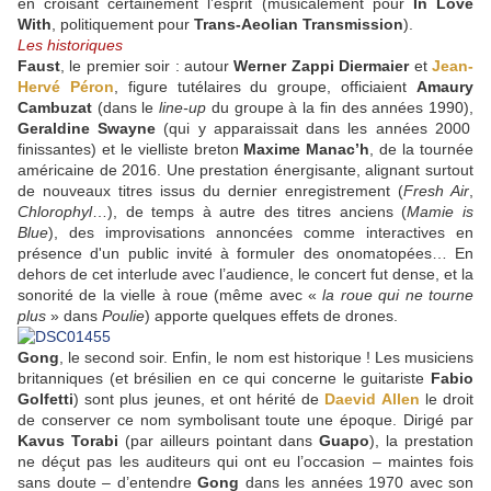
en croisant certainement l’esprit (musicalement pour
In Love
With
, politiquement pour
Trans-Aeolian Transmission
).
Les historiques
Faust
, le premier soir : autour
Werner Zappi Diermaier
et
Jean-
Hervé Péron
, figure tutélaires du groupe, officiaient
Amaury
Cambuzat
(dans le
line-up
du groupe à la fin des années 1990),
Geraldine Swayne
(qui y apparaissait dans les années 2000
finissantes) et le vielliste breton
Maxime Manac’h
, de la tournée
américaine de 2016. Une prestation énergisante, alignant surtout
de nouveaux titres issus du dernier enregistrement (
Fresh Air
,
Chlorophyl
…), de temps à autre des titres anciens (
Mamie is
Blue
), des improvisations annoncées comme interactives en
présence d'un public invité à formuler des onomatopées… En
dehors de cet interlude avec l’audience, le concert fut dense, et la
sonorité de la vielle à roue (même avec «
la roue qui ne tourne
plus
» dans
Poulie
) apporte quelques effets de drones.
Gong
, le second soir. Enfin, le nom est historique ! Les musiciens
britanniques (et brésilien en ce qui concerne le guitariste
Fabio
Golfetti
) sont plus jeunes, et ont hérité de
Daevid Allen
le droit
de conserver ce nom symbolisant toute une époque. Dirigé par
Kavus Torabi
(par ailleurs pointant dans
Guapo
), la prestation
ne déçut pas les auditeurs qui ont eu l’occasion – maintes fois
sans doute – d’entendre
Gong
dans les années 1970 avec son