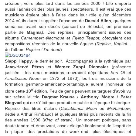
créateur, voire plus tard dans les années 2000 ! Elle emporta
aussi l’adhésion des plus jeunes spectateurs. Il est vrai que ces
musiciens étaient plus à l’aise dans leur rôle qu’en décembre
2014 où ils durent suppléer l’absence de
Daevid Allen
, quelques
semaines avant son décès (concert de Sélestat, en première
partie de
Magma
). Des reprises, principalement issues des
albums
Camembert électrique
et
Flying Teapot,
côtoyaient des
compositions récentes de la nouvelle équipe (
Rejoice, Kapital…
de l’album
Rejoice ! I’m dead
).
Slapp Happy
, le dernier soir. Accompagnés à la rythmique par
Jean-Hervé Péron
et
Werner Zappi Diermaier
(présence
justifiée : les deux musiciens œuvraient déjà dans
Sort Of
et
Acnalbasac Noom
en 1972 et 1973), les trois musiciens de la
formation germano-américano-britannique eurent l’honneur de
e
clore cette 10
édition. Peu de gens peuvent se targuer d’avoir vu
sur scène le trio
Dagmar Krause
/
Anthony Moore
/
Peter
Blegvad
qui ne s’était pas produit en public à l’époque historique.
Reprise des titres d'alors (
Casablanca Moon
ou
Mr.Rainbow
,
dédié à Arthur Rimbaud) et quelques titres plus récents de la fin
des années 1990 (
King of straw
). Un moment poétique, sans
doute tendre et émouvant, assez éloigné finalement de l’esprit de
la plupart des prestations du week-end, plus électriques et