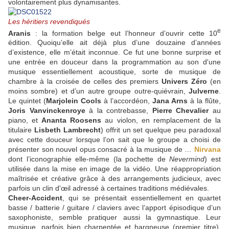
volontairement plus dynamisantes.
Les héritiers revendiqués
e
Aranis
: la formation belge eut l’honneur d’ouvrir cette 10
édition. Quoiqu’elle ait déjà plus d’une douzaine d’années
d’existence, elle m’était inconnue. Ce fut une bonne surprise et
une entrée en douceur dans la programmation au son d'une
musique essentiellement acoustique, sorte de musique de
chambre à la croisée de celles des premiers
Univers Zéro
(en
moins sombre) et d’un autre groupe outre-quiévrain,
Julverne
.
Le quintet (
Marjolein Cools
à l’accordéon,
Jana Arns
à la flûte,
Joris Vanvinckenroye
à la contrebasse,
Pierre Chevalier
au
piano, et
Ananta Roosens
au violon, en remplacement de la
titulaire
Lisbeth Lambrecht
) offrit un set quelque peu paradoxal
avec cette douceur lorsque l’on sait que le groupe a choisi de
présenter son nouvel opus consacré à la musique de …
Nirvana
dont l’iconographie elle-même (la pochette de
Nevermind
) est
utilisée dans la mise en image de la vidéo. Une réappropriation
maîtrisée et créative grâce à des arrangements judicieux, avec
parfois un clin d'
œil adressé à
certaines traditions médiévales.
Cheer-Accident
, qui se présentait essentiellement en quartet
basse / batterie / guitare / claviers avec l’apport épisodique d’un
saxophoniste, semble pratiquer aussi la gymnastique. Leur
musique, parfois bien charpentée et hargneuse (premier titre),