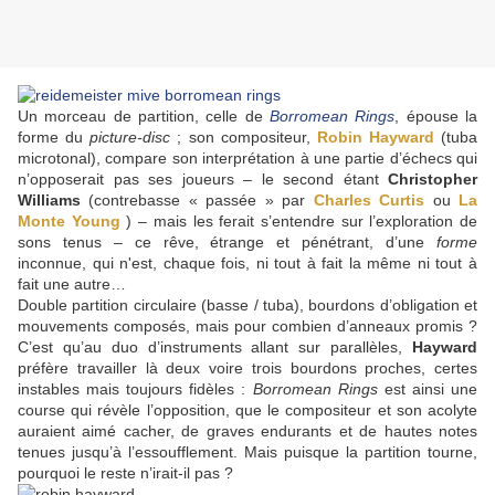
Un morceau de partition, celle de
Borromean Rings
, épouse la
forme du
picture-disc
; son compositeur,
Robin Hayward
(tuba
microtonal), compare son interprétation à une partie d’échecs qui
n’opposerait pas ses joueurs – le second étant
Christopher
Williams
(contrebasse « passée » par
Charles Curtis
ou
La
Monte Young
) – mais les ferait s’entendre sur l’exploration de
sons tenus – ce rêve, étrange et pénétrant, d’une
forme
inconnue, qui n'est, chaque fois, ni tout à fait la même ni tout à
fait une autre…
Double partition circulaire (basse / tuba), bourdons d’obligation et
mouvements composés, mais pour combien d’anneaux promis ?
C’est qu’au duo d’instruments allant sur parallèles,
Hayward
préfère travailler là deux voire trois bourdons proches, certes
instables mais toujours fidèles :
Borromean Rings
est ainsi une
course qui révèle l’opposition, que le compositeur et son acolyte
auraient aimé cacher, de graves endurants et de hautes notes
tenues jusqu’à l’essoufflement. Mais puisque la partition tourne,
pourquoi le reste n’irait-il pas ?