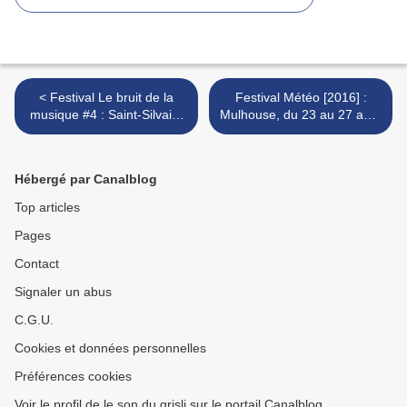
< Festival Le bruit de la
Festival Météo [2016] :
musique #4 : Saint-Silvain-
Mulhouse, du 23 au 27 août
sous-Toulx, 18-20 août
2016 >
2016
Hébergé par Canalblog
Top articles
Pages
Contact
Signaler un abus
C.G.U.
Cookies et données personnelles
Préférences cookies
Voir le profil de le son du grisli sur le portail Canalblog