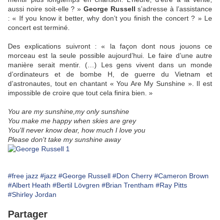
aussi noire soit-elle ? »
George Russell
s’adresse à l’assistance
: « If you know it better, why don’t you finish the concert ? » Le
concert est terminé.
Des explications suivront : « la façon dont nous jouons ce
morceau est la seule possible aujourd’hui. Le faire d’une autre
manière serait mentir. (…) Les gens vivent dans un monde
d’ordinateurs et de bombe H, de guerre du Vietnam et
d’astronautes, tout en chantant « You Are My Sunshine ». Il est
impossible de croire que tout cela finira bien. »
You are my sunshine,my only sunshine
You make me happy when skies are grey
You'll never know dear, how much I love you
Please don't take my sunshine away
#free jazz
#jazz
#George Russell
#Don Cherry
#Cameron Brown
#Albert Heath
#Bertil Lövgren
#Brian Trentham
#Ray Pitts
#Shirley Jordan
Partager