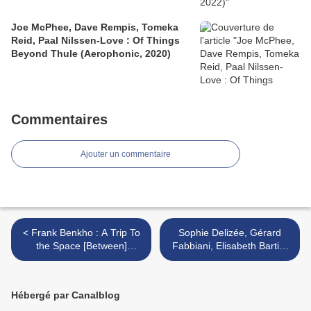
Joe McPhee, Dave Rempis, Tomeka
Reid, Paal Nilssen-Love : Of Things
Beyond Thule (Aerophonic, 2020)
Commentaires
Ajouter un commentaire
< Frank Benkho : A Trip To
Sophie Delizée, Gérard
the Space [Between]
Fabbiani, Elisabeth Bartin,
(Clang, 2016)
Michel Doneda : Je partant
voix sans réponse...
(Editions crbl, 2016) >
Hébergé par Canalblog