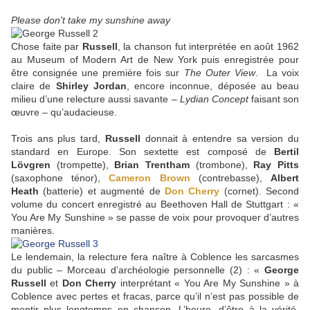
Please don't take my sunshine away
Chose faite par
Russell
, la chanson fut interprétée en août 1962
au Museum of Modern Art de New York puis enregistrée pour
être consignée une première fois sur
The Outer View
. La voix
claire de
Shirley Jordan
, encore inconnue, déposée au beau
milieu d’une relecture aussi savante –
Lydian Concept
faisant son
œuvre – qu’audacieuse.
Trois ans plus tard,
Russell
donnait à entendre sa version du
standard en Europe. Son sextette est composé de
Bertil
Lövgren
(trompette),
Brian Trentham
(trombone),
Ray Pitts
(saxophone ténor),
Cameron Brown
(contrebasse),
Albert
Heath
(batterie) et augmenté de
Don Cherry
(cornet). Second
volume du concert enregistré au Beethoven Hall de Stuttgart : «
You Are My Sunshine » se passe de voix pour provoquer d’autres
manières.
Le lendemain, la relecture fera naître à Coblence les sarcasmes
du public – Morceau d’archéologie personnelle (2) : «
George
Russell
et
Don Cherry
interprétant « You Are My Sunshine » à
Coblence avec pertes et fracas, parce qu’il n’est pas possible de
mentir plus longtemps en chanson. L’heure, d’être à la vérité,