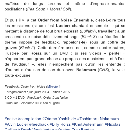
maîtrise de longs larsens et même d’impressionnantes
oscillations (
Pea Soup + Mortal Coil
).
Et puis il y a cet
Order from Noise Ensemble
, c’est-à-dire tous
les musiciens (si ce n’est
Lucier
) chantant ensemble : qui se
mettent à distance de tout bruit excessif (
Lullaby
), travaillent à un
crescendo de noise définitivement sage (
Block 3
) ou étouffent le
thème imposé (le feedback, rappelons-le) sous un coffre de
graves (
Block 2
). Cette dernière prise est, comme quatre autres,
illustrée par
Roisz
sur un DVD : si ses vidéos « péritel »
n’apportent pas grand-chose au propos des musiciens – ni à l’œil
de l’auditeur –, elles n’empêchent pas qu’on les entende :
d’autant qu’au son de son duo avec
Nakamura
(
CNS
), la voici
toute excusée.
Feedback: Order from Noise
(
Mikroton
)
Enregistrement : juin-juillet 2004. Edition : 2015.
2 CD + 1 DVD :
Feedback: Order from Noise
Guillaume Belhomme © Le son du grisli
#noise
#compilation
#Otomo Yoshihide
#Toshimaru Nakamura
#Alvin Lucier
#feedback
#Billy Roisz
#Knut Aufermann
#Nicolas
Collins
#Sarah Washington
#Xentos Fray Bentos