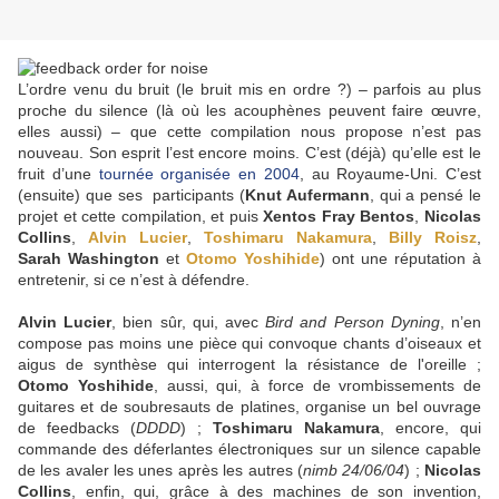
L’ordre venu du bruit (le bruit mis en ordre ?) – parfois au plus
proche du silence (là où les acouphènes peuvent faire œuvre,
elles aussi) – que cette compilation nous propose n’est pas
nouveau. Son esprit l’est encore moins. C’est (déjà) qu’elle est le
fruit d’une
tournée organisée en 2004
, au Royaume-Uni. C’est
(ensuite) que ses participants (
Knut Aufermann
, qui a pensé le
projet et cette compilation, et puis
Xentos Fray Bentos
,
Nicolas
Collins
,
Alvin Lucier
,
Toshimaru Nakamura
,
Billy Roisz
,
Sarah Washington
et
Otomo Yoshihide
) ont une réputation à
entretenir, si ce n’est à défendre.
Alvin Lucier
, bien sûr, qui, avec
Bird and Person Dyning
, n’en
compose pas moins une pièce qui convoque chants d’oiseaux et
aigus de synthèse qui interrogent la résistance de l'oreille ;
Otomo Yoshihide
, aussi, qui, à force de vrombissements de
guitares et de soubresauts de platines, organise un bel ouvrage
de feedbacks (
DDDD
) ;
Toshimaru Nakamura
, encore, qui
commande des déferlantes électroniques sur un silence capable
de les avaler les unes après les autres (
nimb 24/06/04
) ;
Nicolas
Collins
, enfin, qui, grâce à des machines de son invention,