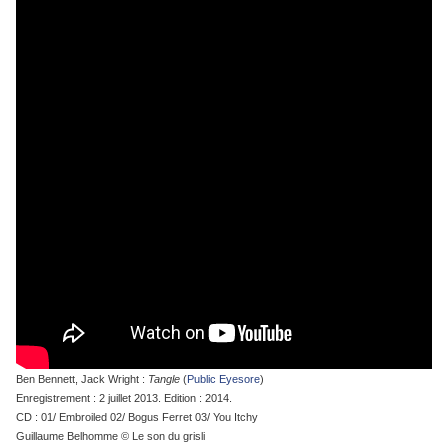
Ben Bennett, Jack Wright :
Tangle
(
Public Eyesore
)
Enregistrement : 2 juillet 2013. Edition : 2014.
CD : 01/ Embroiled 02/ Bogus Ferret 03/ You Itchy
Guillaume Belhomme © Le son du grisli