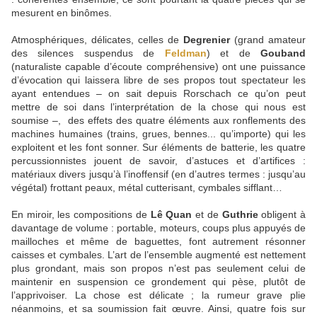
mesurent en binômes.
Atmosphériques, délicates, celles de
Degrenier
(grand amateur
des silences suspendus de
Feldman
) et de
Gouband
(naturaliste capable d’écoute compréhensive) ont une puissance
d’évocation qui laissera libre de ses propos tout spectateur les
ayant entendues – on sait depuis Rorschach ce qu’on peut
mettre de soi dans l’interprétation de la chose qui nous est
soumise –, des effets des quatre éléments aux ronflements des
machines humaines (trains, grues, bennes... qu’importe) qui les
exploitent et les font sonner. Sur éléments de batterie, les quatre
percussionnistes jouent de savoir, d’astuces et d’artifices :
matériaux divers jusqu’à l’inoffensif (en d’autres termes : jusqu’au
végétal) frottant peaux, métal cutterisant, cymbales sifflant…
En miroir, les compositions de
Lê Quan
et de
Guthrie
obligent à
davantage de volume : portable, moteurs, coups plus appuyés de
mailloches et même de baguettes, font autrement résonner
caisses et cymbales. L’art de l’ensemble augmenté est nettement
plus grondant, mais son propos n’est pas seulement celui de
maintenir en suspension ce grondement qui pèse, plutôt de
l’apprivoiser. La chose est délicate ; la rumeur grave plie
néanmoins, et sa soumission fait œuvre. Ainsi, quatre fois sur