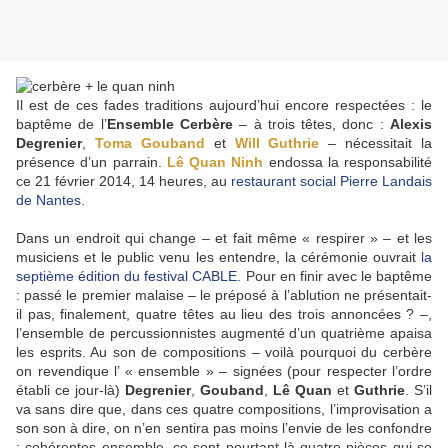
Il est de ces fades traditions aujourd’hui encore respectées : le
baptême de l’
Ensemble Cerbère
– à trois têtes, donc :
Alexis
Degrenier
,
Toma Gouband
et
Will Guthrie
– nécessitait la
présence d’un parrain.
Lê Quan Ninh
endossa la responsabilité
ce 21 février 2014, 14 heures, au
restaurant social Pierre Landais
de Nantes
.
Dans un endroit qui change – et fait même « respirer » – et les
musiciens et le public venu les entendre, la cérémonie ouvrait
la
septième édition du festival CABLE
. Pour en finir avec le baptême
: passé le premier malaise – le préposé à l’ablution ne présentait-
il pas, finalement, quatre têtes au lieu des trois annoncées ? –,
l’ensemble de percussionnistes augmenté d’un quatrième apaisa
les esprits. Au son de compositions – voilà pourquoi du cerbère
on revendique l’ « ensemble » – signées (pour respecter l’ordre
établi ce jour-là)
Degrenier
,
Gouband
,
Lê Quan
et
Guthrie
. S’il
va sans dire que, dans ces quatre compositions, l’improvisation a
son son à dire, on n’en sentira pas moins l’envie de les confondre
: cohérentes ensemble, ce sont pourtant là quatre pièces qui se